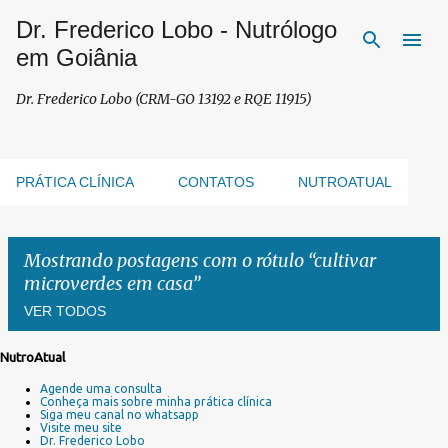
Dr. Frederico Lobo - Nutrólogo
Pular para o conteúdo principal
em Goiânia
Dr. Frederico Lobo (CRM-GO 13192 e RQE 11915)
PRÁTICA CLÍNICA
CONTATOS
NUTROATUAL
Mostrando postagens com o rótulo
cultivar
microverdes em casa
VER TODOS
NutroAtual
P
Agende uma consulta
o
Conheça mais sobre minha prática clínica
s
Siga meu canal no whatsapp
Visite meu site
t
Dr. Frederico Lobo