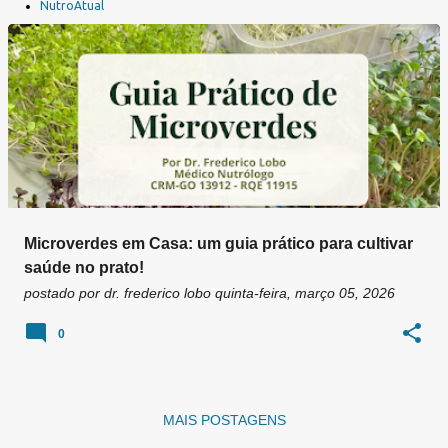
a
NutroAtual
g
e
n
s
Microverdes em Casa: um guia prático para cultivar
saúde no prato!
postado por
dr. frederico lobo
quinta-feira, março 05, 2026
0
MAIS POSTAGENS