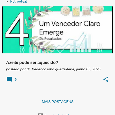
a
NutroAtual
g
e
n
s
Azeite pode ser aquecido?
postado por
dr. frederico lobo
quarta-feira, junho 03, 2026
0
MAIS POSTAGENS