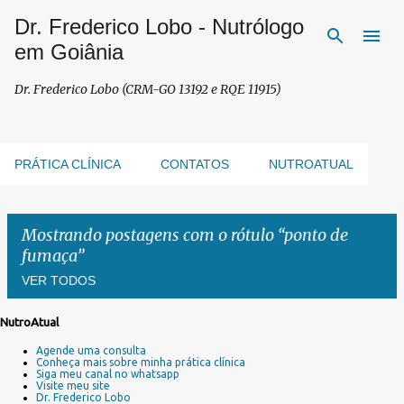
Dr. Frederico Lobo - Nutrólogo
Pular para o conteúdo principal
em Goiânia
Dr. Frederico Lobo (CRM-GO 13192 e RQE 11915)
PRÁTICA CLÍNICA
CONTATOS
NUTROATUAL
Mostrando postagens com o rótulo
ponto de
fumaça
VER TODOS
NutroAtual
P
Agende uma consulta
o
Conheça mais sobre minha prática clínica
s
Siga meu canal no whatsapp
Visite meu site
t
Dr. Frederico Lobo