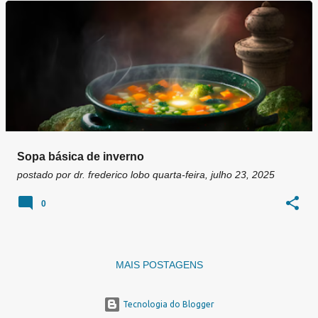
g
e
n
s
Sopa básica de inverno
postado por
dr. frederico lobo
quarta-feira, julho 23, 2025
0
MAIS POSTAGENS
Tecnologia do Blogger