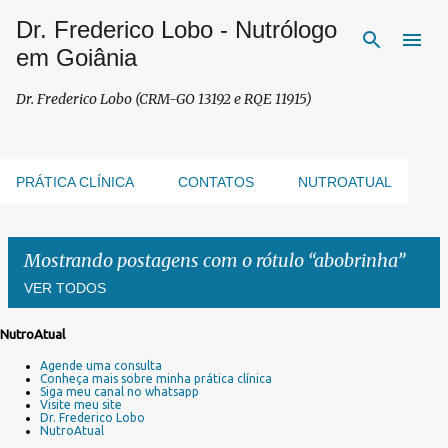
Dr. Frederico Lobo - Nutrólogo
Pular para o conteúdo principal
em Goiânia
Dr. Frederico Lobo (CRM-GO 13192 e RQE 11915)
PRÁTICA CLÍNICA
CONTATOS
NUTROATUAL
Mostrando postagens com o rótulo
abobrinha
VER TODOS
NutroAtual
P
Agende uma consulta
o
Conheça mais sobre minha prática clínica
s
Siga meu canal no whatsapp
Visite meu site
t
Dr. Frederico Lobo
a
NutroAtual