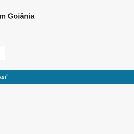
Pular para o conteúdo principal
em Goiânia
L
uan