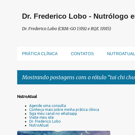
Dr. Frederico Lobo - Nutrólogo 
Dr. Frederico Lobo (CRM-GO 13192 e RQE 11915)
PRÁTICA CLÍNICA
CONTATOS
NUTROATUA
Mostrando postagens com o rótulo
tai chi ch
P
NutroAtual
o
Agende uma consulta
s
Conheça mais sobre minha prática clínica
Siga meu canal no whatsapp
t
Visite meu site
a
Dr. Frederico Lobo
NutroAtual
g
e