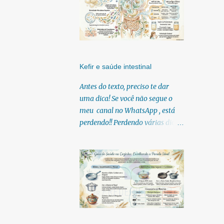
Kefir e saúde intestinal
Antes do texto, preciso te dar
uma dica! Se você não segue o
meu canal no WhatsApp , está
perdendo!! Perdendo várias dicas,
pois, diariamente posto nele.
Textos, vídeos, podcasts,
infográficos, o link para
download dos meus e-books.
Para acessar clique no link:
https://whatsapp.com/channel/0
029Vb6U4AqKgsNzkBhubA40
Lá você encontra conteúdos