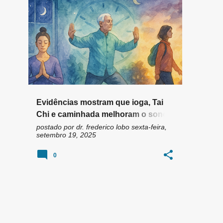
n
CAMINHADA
+
10
s
Evidências mostram que ioga, Tai
Chi e caminhada melhoram o sono
na insônia
postado por
dr. frederico lobo
sexta-feira,
setembro 19, 2025
0