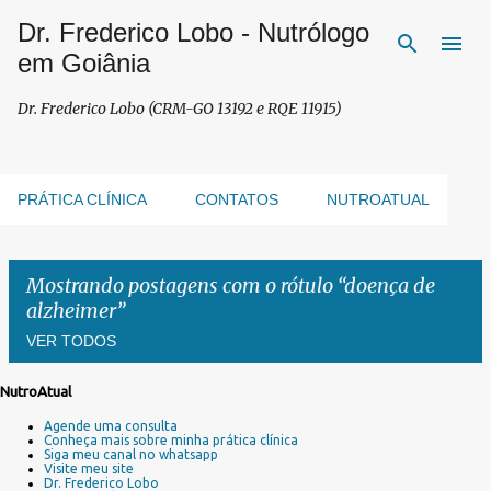
Dr. Frederico Lobo - Nutrólogo
Pular para o conteúdo principal
em Goiânia
Dr. Frederico Lobo (CRM-GO 13192 e RQE 11915)
PRÁTICA CLÍNICA
CONTATOS
NUTROATUAL
Mostrando postagens com o rótulo
doença de
alzheimer
VER TODOS
NutroAtual
P
Agende uma consulta
o
Conheça mais sobre minha prática clínica
s
Siga meu canal no whatsapp
Visite meu site
t
Dr. Frederico Lobo