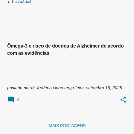
a
NutroAtual
g
e
n
s
Ômega-3 e risco de doença de Alzheimer de acordo
com as evidências
postado por
dr. frederico lobo
terça-feira, setembro 16, 2025
0
MAIS POSTAGENS