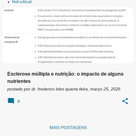
a
NutroAtual
g
e
n
s
Esclerose múltipla e nutrição: o impacto de alguns
nutrientes
postado por
dr. frederico lobo
quarta-feira, março 25, 2026
0
MAIS POSTAGENS