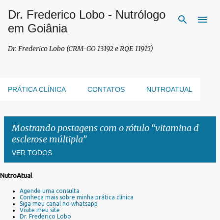
Dr. Frederico Lobo - Nutrólogo
Pular para o conteúdo principal
em Goiânia
Dr. Frederico Lobo (CRM-GO 13192 e RQE 11915)
PRÁTICA CLÍNICA
CONTATOS
NUTROATUAL
Mostrando postagens com o rótulo
vitamina d
esclerose múltipla
VER TODOS
NutroAtual
P
Agende uma consulta
o
Conheça mais sobre minha prática clínica
s
Siga meu canal no whatsapp
Visite meu site
t
Dr. Frederico Lobo