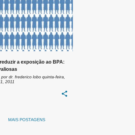
OL-A
BPA
eduzir a exposição ao BPA:
valiosas
 por
dr. frederico lobo
quinta-feira,
1, 2011
MAIS POSTAGENS