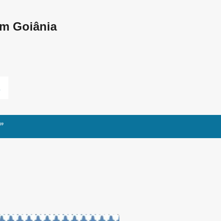
Pular para o conteúdo principal
em Goiânia
L