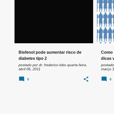
n
BIFESNOL-A
BPA
BIFESN
s
Bisfenol pode aumentar risco de
Como r
diabetes tipo 2
dicas 
postado por
dr. frederico lobo
quarta-feira,
postado
abril 06, 2011
março 3
0
0