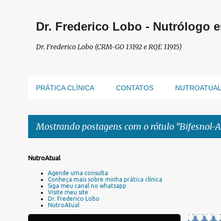
Dr. Frederico Lobo - Nutrólogo 
Dr. Frederico Lobo (CRM-GO 13192 e RQE 11915)
PRÁTICA CLÍNICA
CONTATOS
NUTROATUA
Mostrando postagens com o rótulo
Bifesnol-A
P
NutroAtual
o
Agende uma consulta
s
Conheça mais sobre minha prática clínica
Siga meu canal no whatsapp
t
Visite meu site
a
Dr. Frederico Lobo
NutroAtual
g
e