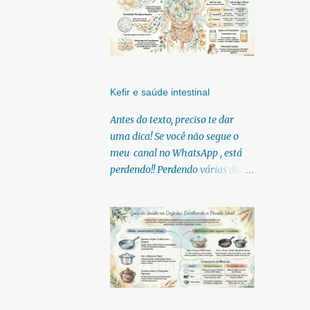
Kefir e saúde intestinal
Antes do texto, preciso te dar
uma dica! Se você não segue o
meu canal no WhatsApp , está
perdendo!! Perdendo várias dicas,
pois, diariamente posto nele.
Textos, vídeos, podcasts,
infográficos, o link para
download dos meus e-books.
Para acessar clique no link:
https://whatsapp.com/channel/0
029Vb6U4AqKgsNzkBhubA40
Lá você encontra conteúdos