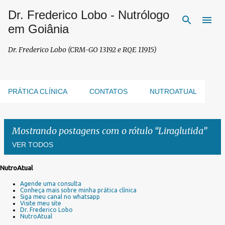
Dr. Frederico Lobo - Nutrólogo
Pular para o conteúdo principal
em Goiânia
Dr. Frederico Lobo (CRM-GO 13192 e RQE 11915)
PRÁTICA CLÍNICA
CONTATOS
NUTROATUAL
Mostrando postagens com o rótulo
Liraglutida
VER TODOS
NutroAtual
P
Agende uma consulta
o
Conheça mais sobre minha prática clínica
s
Siga meu canal no whatsapp
Visite meu site
t
Dr. Frederico Lobo
a
NutroAtual