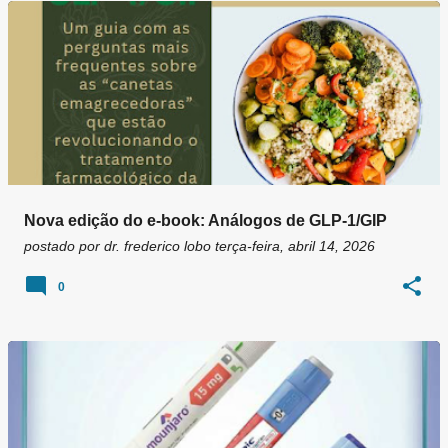
g
e
n
s
Nova edição do e-book: Análogos de GLP-1/GIP
postado por
dr. frederico lobo
terça-feira, abril 14, 2026
0