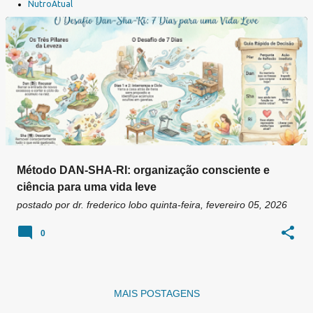
a
NutroAtual
g
e
n
s
Método DAN-SHA-RI: organização consciente e
ciência para uma vida leve
postado por
dr. frederico lobo
quinta-feira, fevereiro 05, 2026
0
MAIS POSTAGENS