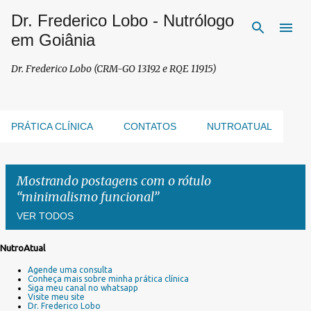
Dr. Frederico Lobo - Nutrólogo
Pular para o conteúdo principal
em Goiânia
Dr. Frederico Lobo (CRM-GO 13192 e RQE 11915)
PRÁTICA CLÍNICA
CONTATOS
NUTROATUAL
Mostrando postagens com o rótulo
minimalismo funcional
VER TODOS
NutroAtual
P
Agende uma consulta
o
Conheça mais sobre minha prática clínica
s
Siga meu canal no whatsapp
Visite meu site
t
Dr. Frederico Lobo