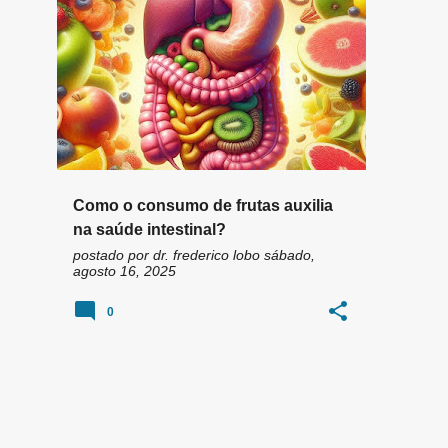
n
CELULOSE
FIBRAS
+
10
s
Como o consumo de frutas auxilia
na saúde intestinal?
postado por
dr. frederico lobo
sábado,
agosto 16, 2025
0