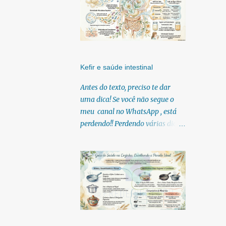
Kefir e saúde intestinal
Antes do texto, preciso te dar
uma dica! Se você não segue o
meu canal no WhatsApp , está
perdendo!! Perdendo várias dicas,
pois, diariamente posto nele.
Textos, vídeos, podcasts,
infográficos, o link para
download dos meus e-books.
Para acessar clique no link:
https://whatsapp.com/channel/0
029Vb6U4AqKgsNzkBhubA40
Lá você encontra conteúdos