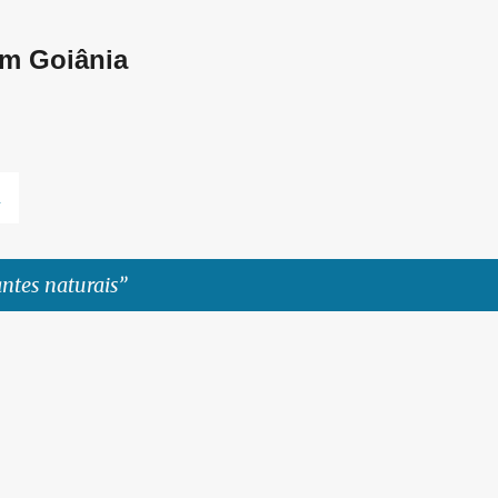
Pular para o conteúdo principal
em Goiânia
L
antes naturais