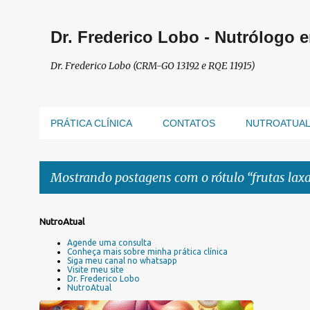
Dr. Frederico Lobo - Nutrólogo 
Dr. Frederico Lobo (CRM-GO 13192 e RQE 11915)
PRÁTICA CLÍNICA
CONTATOS
NUTROATUA
Mostrando postagens com o rótulo
frutas lax
P
NutroAtual
o
Agende uma consulta
s
Conheça mais sobre minha prática clínica
Siga meu canal no whatsapp
t
Visite meu site
a
Dr. Frederico Lobo
NutroAtual
g
e