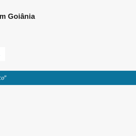
Pular para o conteúdo principal
em Goiânia
L
co