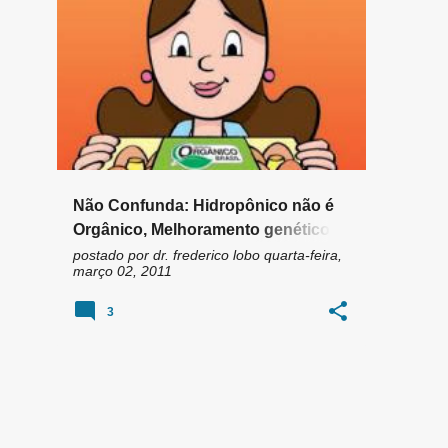
n
HIDROPONIA
HIDROPÔNICO
+
s
ORGÂNICOS; AGROTÓXICOS; ANVISA; ROCHAGEM; ADUBAGEM; ECOLOGIA MÉDICA
Não Confunda: Hidropônico não é
Orgânico, Melhoramento genético
não é Transgenia
postado por
dr. frederico lobo
quarta-feira,
março 02, 2011
3