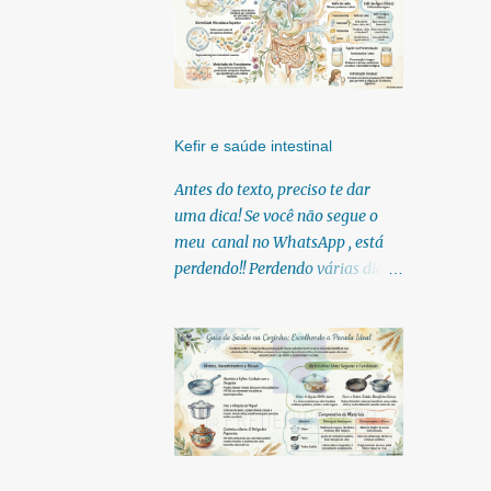
Kefir e saúde intestinal
Antes do texto, preciso te dar
uma dica! Se você não segue o
meu canal no WhatsApp , está
perdendo!! Perdendo várias dicas,
pois, diariamente posto nele.
Textos, vídeos, podcasts,
infográficos, o link para
download dos meus e-books.
Para acessar clique no link:
https://whatsapp.com/channel/0
029Vb6U4AqKgsNzkBhubA40
Lá você encontra conteúdos