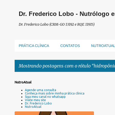
Dr. Frederico Lobo - Nutrólogo 
Dr. Frederico Lobo (CRM-GO 13192 e RQE 11915)
PRÁTICA CLÍNICA
CONTATOS
NUTROATUA
Mostrando postagens com o rótulo
hidropôni
P
NutroAtual
o
Agende uma consulta
s
Conheça mais sobre minha prática clínica
Siga meu canal no whatsapp
t
Visite meu site
a
Dr. Frederico Lobo
NutroAtual
g
e