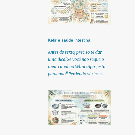
Kefir e saúde intestinal
Antes do texto, preciso te dar
uma dica! Se você não segue o
meu canal no WhatsApp , está
perdendo!! Perdendo várias dicas,
pois, diariamente posto nele.
Textos, vídeos, podcasts,
infográficos, o link para
download dos meus e-books.
Para acessar clique no link:
https://whatsapp.com/channel/0
029Vb6U4AqKgsNzkBhubA40
Lá você encontra conteúdos