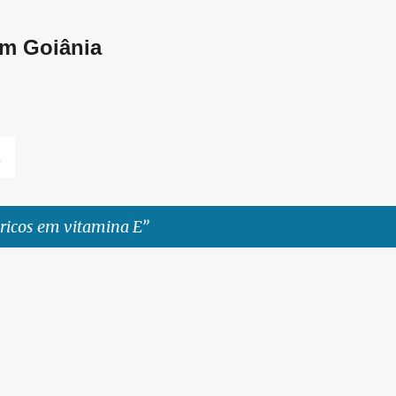
Pular para o conteúdo principal
em Goiânia
L
ricos em vitamina E