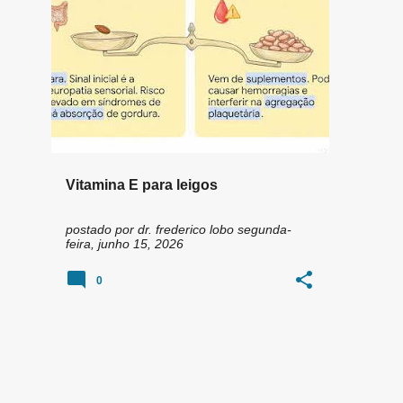
n
ALIMENTOS RICOS EM VITAMINA E
+
6
s
Vitamina E para leigos
postado por
dr. frederico lobo
segunda-
feira, junho 15, 2026
0