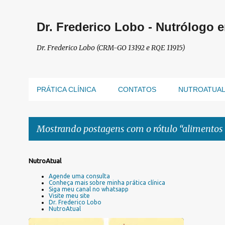
Dr. Frederico Lobo - Nutrólogo 
Dr. Frederico Lobo (CRM-GO 13192 e RQE 11915)
PRÁTICA CLÍNICA
CONTATOS
NUTROATUA
Mostrando postagens com o rótulo
alimentos 
P
NutroAtual
o
Agende uma consulta
s
Conheça mais sobre minha prática clínica
Siga meu canal no whatsapp
t
Visite meu site
a
Dr. Frederico Lobo
NutroAtual
g
e