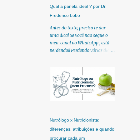
diretos e práticos sobre saúde,
Qual a panela ideal ? por Dr.
nutrição e estilo de
Frederico Lobo
vida. Compartilho orientações
baseadas em ciência de verdade,
Antes do texto, preciso te dar
sem complicação e sem
uma dica! Se você não segue o
modinha. Kefir e o interesse
meu canal no WhatsApp , está
crescente por alimentos
perdendo!! Perdendo várias dicas,
fermentados O kefir é um
pois, diariamente posto nele.
alimento fermentado tradicional
Textos, vídeos, podcasts,
que vem despertando crescente
infográficos, o link para
interesse entre pessoas que
download dos meus e-books.
buscam compreender melhor a
Para acessar clique no link:
relação entre alimentação,
https://whatsapp.com/channel/0
microbiota intestinal e saúde.
029Vb6U4AqKgsNzkBhubA40
Diferentemente de modismos
Lá você encontra conteúdos
nutricionais passageiros, o kefir
diretos e práticos sobre saúde,
Nutrólogo x Nutricionista:
possui uma base histórica
nutrição e estilo de
diferenças, atribuições e quando
milenar e uma base científica
vida. Compartilho orientações
procurar cada um
crescente, que o posiciona como