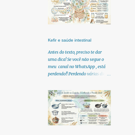
Kefir e saúde intestinal
Antes do texto, preciso te dar
uma dica! Se você não segue o
meu canal no WhatsApp , está
perdendo!! Perdendo várias dicas,
pois, diariamente posto nele.
Textos, vídeos, podcasts,
infográficos, o link para
download dos meus e-books.
Para acessar clique no link:
https://whatsapp.com/channel/0
029Vb6U4AqKgsNzkBhubA40
Lá você encontra conteúdos