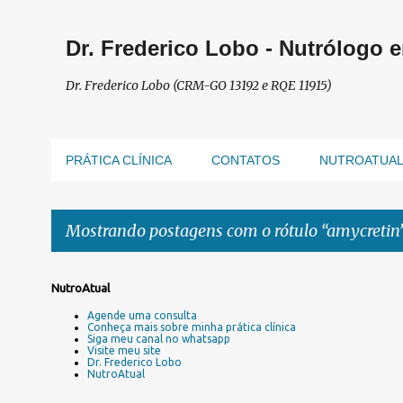
Dr. Frederico Lobo - Nutrólogo 
Dr. Frederico Lobo (CRM-GO 13192 e RQE 11915)
PRÁTICA CLÍNICA
CONTATOS
NUTROATUA
Mostrando postagens com o rótulo
amycretin
P
NutroAtual
o
Agende uma consulta
s
Conheça mais sobre minha prática clínica
Siga meu canal no whatsapp
t
Visite meu site
a
Dr. Frederico Lobo
NutroAtual
g
e