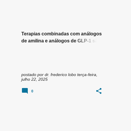
n
AGONISTA GLP-1
AMILINA
+
2
s
Terapias combinadas com análogos
de amilina e análogos de GLP-1 são
altamente promissoras para
tratamento da obesidade
postado por
dr. frederico lobo
terça-feira,
julho 22, 2025
0