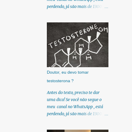
substâncias podem s...
sem complicação e sem
perdendo, já são mais de 1300
modinha. Entenda as diferenças
membros!! Perdendo várias dicas,
entre nutrólogo e nutricionista, o
pois, diariamente posto nele.
que cada um pode fazer por lei,
Textos, vídeos, podcasts,
quando consultar e como
infográficos, o link para
combinar os dois para melhores
download dos meus e-books.
resultados. Talvez essa seja uma
Para acessar gratuitamente
das perguntas que mais ouço ao
clique no link:
longo do meu dia, seja no
https://whatsapp.com/channel/0
consultório particular, seja no
029Vb6U4AqKgsNzkBhubA40
Doutor, eu devo tomar
ambulatório de Nutrologia
Lá você encontra conteúdos
testosterona ?
clínica que coordeno no SUS.
diretos e práticos sobre saúde,
Inclusive uma das coisas que me
nutrição e estilo de
Antes do texto, preciso te dar
motivou a iniciar a faculdade de
vida. Compartilho orientações
uma dica! Se você não segue o
nutrição, mesmo sendo
baseadas em ciência de verdade,
meu canal no WhatsApp , está
nutrólogo titulado, foi a confusão
sem complicação e sem
perdendo, já são mais de 1300
n...
modinha. Definitivamente a
membros!! Perdendo várias dicas,
Nutrologia se tornou a
pois, diariamente posto nele.