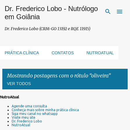
Dr. Frederico Lobo - Nutrólogo
Pular para o conteúdo principal
em Goiânia
Dr. Frederico Lobo (CRM-GO 13192 e RQE 11915)
PRÁTICA CLÍNICA
CONTATOS
NUTROATUAL
Mostrando postagens com o rótulo
oliveira
VER TODOS
NutroAtual
P
Agende uma consulta
o
Conheça mais sobre minha prática clínica
s
Siga meu canal no whatsapp
Visite meu site
t
Dr. Frederico Lobo
a
NutroAtual