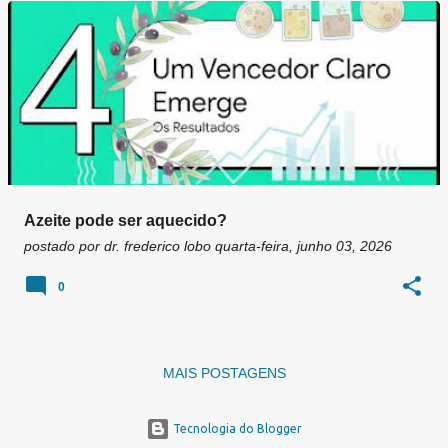
g
e
n
s
Azeite pode ser aquecido?
postado por
dr. frederico lobo
quarta-feira, junho 03, 2026
0
MAIS POSTAGENS
Tecnologia do Blogger