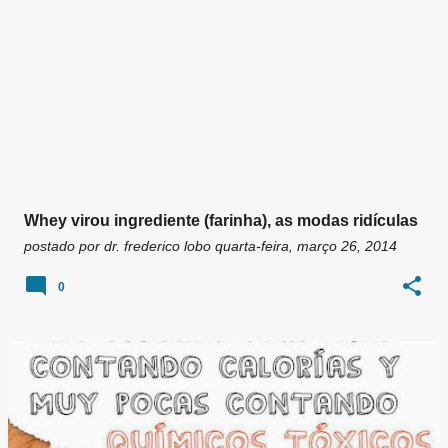
g
e
n
s
Whey virou ingrediente (farinha), as modas ridículas
postado por
dr. frederico lobo
quarta-feira, março 26, 2014
0