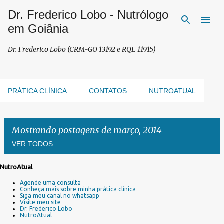
Dr. Frederico Lobo - Nutrólogo
Pular para o conteúdo principal
em Goiânia
Dr. Frederico Lobo (CRM-GO 13192 e RQE 11915)
PRÁTICA CLÍNICA
CONTATOS
NUTROATUAL
Mostrando postagens de março, 2014
VER TODOS
NutroAtual
P
Agende uma consulta
o
Conheça mais sobre minha prática clínica
s
Siga meu canal no whatsapp
Visite meu site
t
Dr. Frederico Lobo
a
NutroAtual