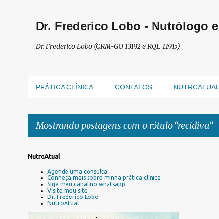
Dr. Frederico Lobo - Nutrólogo 
Dr. Frederico Lobo (CRM-GO 13192 e RQE 11915)
PRÁTICA CLÍNICA
CONTATOS
NUTROATUA
Mostrando postagens com o rótulo
recidiva
P
NutroAtual
o
Agende uma consulta
s
Conheça mais sobre minha prática clínica
Siga meu canal no whatsapp
t
Visite meu site
a
Dr. Frederico Lobo
NutroAtual
g
e