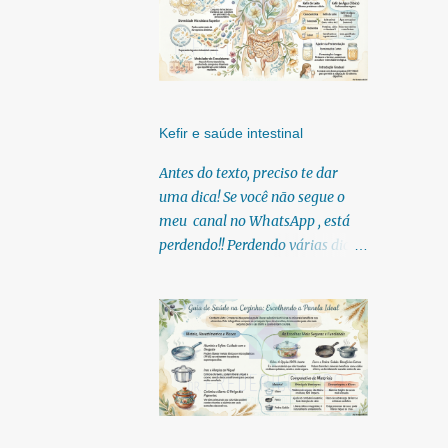
Kefir e saúde intestinal
Antes do texto, preciso te dar
uma dica! Se você não segue o
meu canal no WhatsApp , está
perdendo!! Perdendo várias dicas,
pois, diariamente posto nele.
Textos, vídeos, podcasts,
infográficos, o link para
download dos meus e-books.
Para acessar clique no link:
https://whatsapp.com/channel/0
029Vb6U4AqKgsNzkBhubA40
Lá você encontra conteúdos