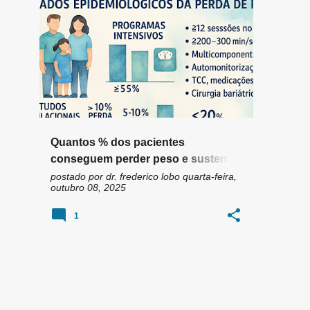
n
+
6
s
Quantos % dos pacientes
conseguem perder peso e sustentar
essa perda de peso ?
postado por
dr. frederico lobo
quarta-feira,
outubro 08, 2025
1