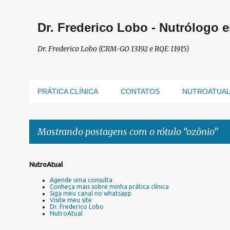
Dr. Frederico Lobo - Nutrólogo 
Dr. Frederico Lobo (CRM-GO 13192 e RQE 11915)
PRÁTICA CLÍNICA
CONTATOS
NUTROATUA
Mostrando postagens com o rótulo
ozônio
P
NutroAtual
o
Agende uma consulta
s
Conheça mais sobre minha prática clínica
Siga meu canal no whatsapp
t
Visite meu site
a
Dr. Frederico Lobo
NutroAtual
g
e