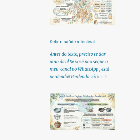
Kefir e saúde intestinal
Antes do texto, preciso te dar
uma dica! Se você não segue o
meu canal no WhatsApp , está
perdendo!! Perdendo várias dicas,
pois, diariamente posto nele.
Textos, vídeos, podcasts,
infográficos, o link para
download dos meus e-books.
Para acessar clique no link:
https://whatsapp.com/channel/0
029Vb6U4AqKgsNzkBhubA40
Lá você encontra conteúdos