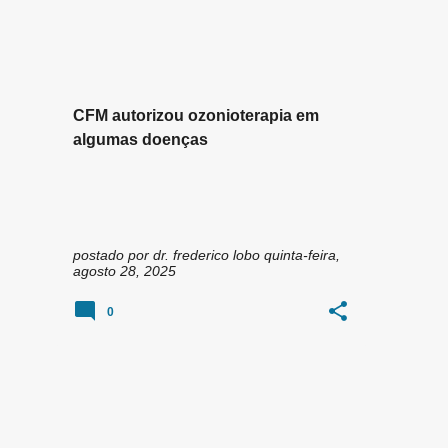
n
OZÔNIO
OZÔNIO MEDICINAL
+
s
OZONIOTERAPIA
CFM autorizou ozonioterapia em
algumas doenças
postado por
dr. frederico lobo
quinta-feira,
agosto 28, 2025
0