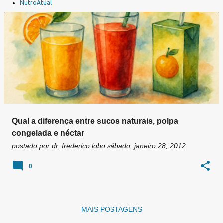
a
NutroAtual
g
e
n
s
Qual a diferença entre sucos naturais, polpa
congelada e néctar
postado por
dr. frederico lobo
sábado, janeiro 28, 2012
0
MAIS POSTAGENS