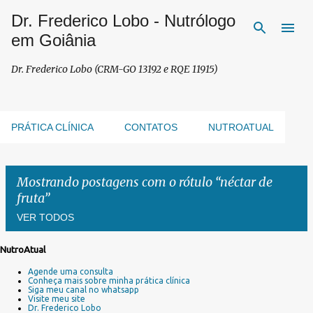
Dr. Frederico Lobo - Nutrólogo
Pular para o conteúdo principal
em Goiânia
Dr. Frederico Lobo (CRM-GO 13192 e RQE 11915)
PRÁTICA CLÍNICA
CONTATOS
NUTROATUAL
Mostrando postagens com o rótulo
néctar de
fruta
VER TODOS
NutroAtual
P
Agende uma consulta
o
Conheça mais sobre minha prática clínica
s
Siga meu canal no whatsapp
Visite meu site
t
Dr. Frederico Lobo