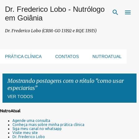
Dr. Frederico Lobo - Nutrólogo
Pular para o conteúdo principal
em Goiânia
Dr. Frederico Lobo (CRM-GO 13192 e RQE 11915)
PRÁTICA CLÍNICA
CONTATOS
NUTROATUAL
Mostrando postagens com o rótulo
como usar
especiarias
VER TODOS
NutroAtual
P
Agende uma consulta
o
Conheça mais sobre minha prática clínica
s
Siga meu canal no whatsapp
Visite meu site
t
Dr. Frederico Lobo