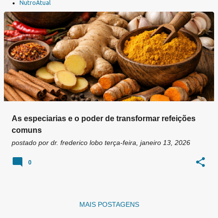
a
NutroAtual
g
e
n
s
As especiarias e o poder de transformar refeições
comuns
postado por
dr. frederico lobo
terça-feira, janeiro 13, 2026
0
MAIS POSTAGENS