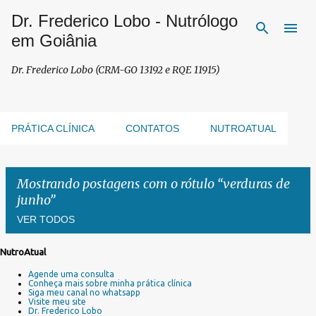
Dr. Frederico Lobo - Nutrólogo
Pular para o conteúdo principal
em Goiânia
Dr. Frederico Lobo (CRM-GO 13192 e RQE 11915)
PRÁTICA CLÍNICA
CONTATOS
NUTROATUAL
Mostrando postagens com o rótulo
verduras de
junho
VER TODOS
NutroAtual
P
Agende uma consulta
o
Conheça mais sobre minha prática clínica
s
Siga meu canal no whatsapp
Visite meu site
t
Dr. Frederico Lobo