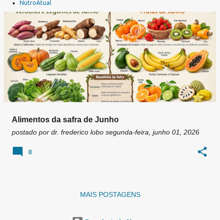
a
NutroAtual
g
e
n
s
Alimentos da safra de Junho
postado por
dr. frederico lobo
segunda-feira, junho 01, 2026
0
MAIS POSTAGENS