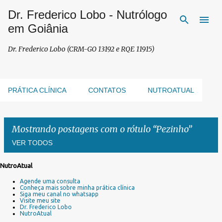
Dr. Frederico Lobo - Nutrólogo
Pular para o conteúdo principal
em Goiânia
Dr. Frederico Lobo (CRM-GO 13192 e RQE 11915)
PRÁTICA CLÍNICA
CONTATOS
NUTROATUAL
Mostrando postagens com o rótulo
Pezinho
VER TODOS
NutroAtual
P
Agende uma consulta
o
Conheça mais sobre minha prática clínica
s
Siga meu canal no whatsapp
Visite meu site
t
Dr. Frederico Lobo
a
NutroAtual