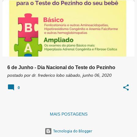
g
e
n
s
6 de Junho - Dia Nacional do Teste do Pezinho
postado por
dr. frederico lobo
sábado, junho 06, 2020
0
MAIS POSTAGENS
Tecnologia do Blogger