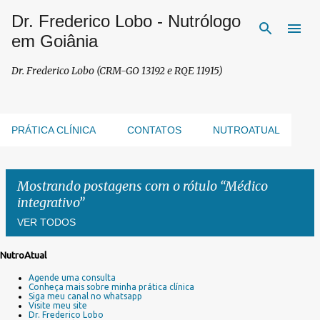
Dr. Frederico Lobo - Nutrólogo
Pular para o conteúdo principal
em Goiânia
Dr. Frederico Lobo (CRM-GO 13192 e RQE 11915)
PRÁTICA CLÍNICA
CONTATOS
NUTROATUAL
Mostrando postagens com o rótulo
Médico
integrativo
VER TODOS
NutroAtual
P
Agende uma consulta
o
Conheça mais sobre minha prática clínica
s
Siga meu canal no whatsapp
Visite meu site
t
Dr. Frederico Lobo