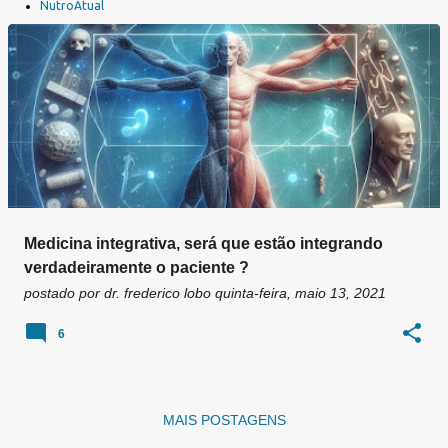
a
NutroAtual
g
e
n
s
Medicina integrativa, será que estão integrando
verdadeiramente o paciente ?
postado por
dr. frederico lobo
quinta-feira, maio 13, 2021
6
MAIS POSTAGENS