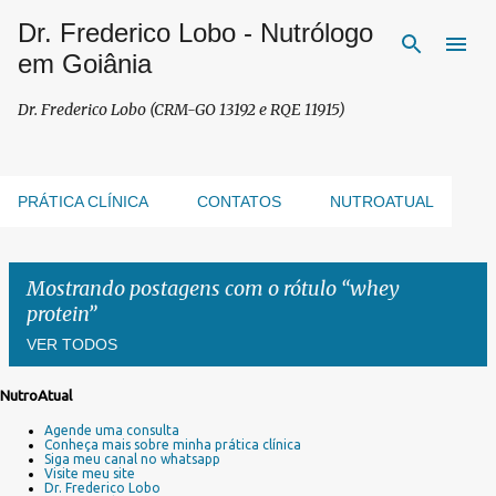
Dr. Frederico Lobo - Nutrólogo
Pular para o conteúdo principal
em Goiânia
Dr. Frederico Lobo (CRM-GO 13192 e RQE 11915)
PRÁTICA CLÍNICA
CONTATOS
NUTROATUAL
Mostrando postagens com o rótulo
whey
protein
VER TODOS
NutroAtual
P
Agende uma consulta
o
Conheça mais sobre minha prática clínica
s
Siga meu canal no whatsapp
Visite meu site
t
Dr. Frederico Lobo