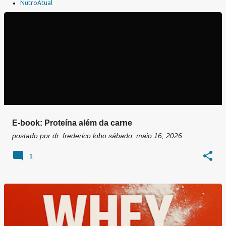
a
NutroAtual
g
e
n
s
E-book: Proteína além da carne
postado por
dr. frederico lobo
sábado, maio 16, 2026
1