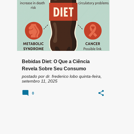
n
ADOÇANTES ARTIFICIAIS
+
3
s
Bebidas Diet: O Que a Ciência
Revela Sobre Seu Consumo
postado por
dr. frederico lobo
quinta-feira,
setembro 11, 2025
0