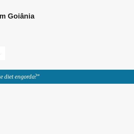
Pular para o conteúdo principal
em Goiânia
L
te diet engorda?