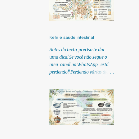
Kefir e saúde intestinal
Antes do texto, preciso te dar
uma dica! Se você não segue o
meu canal no WhatsApp , está
perdendo!! Perdendo várias dicas,
pois, diariamente posto nele.
Textos, vídeos, podcasts,
infográficos, o link para
download dos meus e-books.
Para acessar clique no link:
https://whatsapp.com/channel/0
029Vb6U4AqKgsNzkBhubA40
Lá você encontra conteúdos