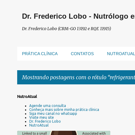
Dr. Frederico Lobo - Nutrólogo 
Dr. Frederico Lobo (CRM-GO 13192 e RQE 11915)
PRÁTICA CLÍNICA
CONTATOS
NUTROATUA
Mostrando postagens com o rótulo
refrigeran
P
NutroAtual
o
Agende uma consulta
s
Conheça mais sobre minha prática clínica
Siga meu canal no whatsapp
t
Visite meu site
a
Dr. Frederico Lobo
NutroAtual
g
e