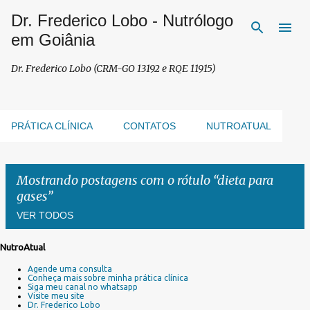
Dr. Frederico Lobo - Nutrólogo
Pular para o conteúdo principal
em Goiânia
Dr. Frederico Lobo (CRM-GO 13192 e RQE 11915)
PRÁTICA CLÍNICA
CONTATOS
NUTROATUAL
Mostrando postagens com o rótulo
dieta para
gases
VER TODOS
NutroAtual
P
Agende uma consulta
o
Conheça mais sobre minha prática clínica
s
Siga meu canal no whatsapp
Visite meu site
t
Dr. Frederico Lobo