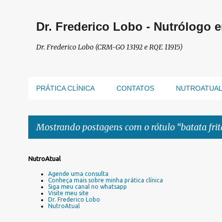
Dr. Frederico Lobo - Nutrólogo 
Dr. Frederico Lobo (CRM-GO 13192 e RQE 11915)
PRÁTICA CLÍNICA
CONTATOS
NUTROATUA
Mostrando postagens com o rótulo
batata fri
P
NutroAtual
o
Agende uma consulta
s
Conheça mais sobre minha prática clínica
Siga meu canal no whatsapp
t
Visite meu site
a
Dr. Frederico Lobo
NutroAtual
g
e