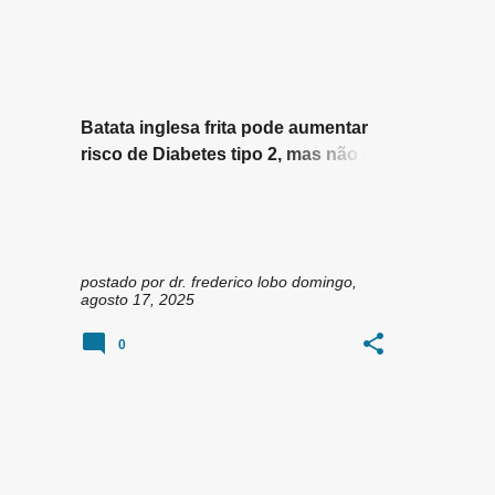
n
BATATA FRITA CROCANTE
+
6
s
Batata inglesa frita pode aumentar
risco de Diabetes tipo 2, mas não a
assada ou cozida.
postado por
dr. frederico lobo
domingo,
agosto 17, 2025
0