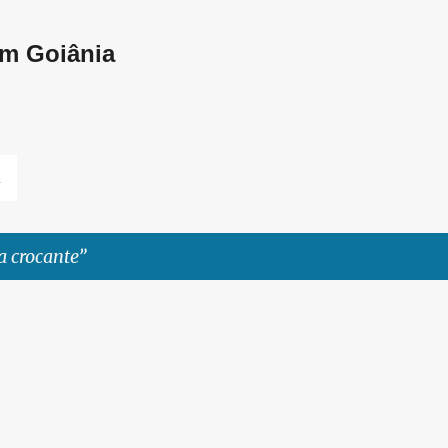
Pular para o conteúdo principal
em Goiânia
L
ta crocante