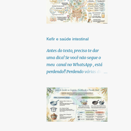
Kefir e saúde intestinal
Antes do texto, preciso te dar
uma dica! Se você não segue o
meu canal no WhatsApp , está
perdendo!! Perdendo várias dicas,
pois, diariamente posto nele.
Textos, vídeos, podcasts,
infográficos, o link para
download dos meus e-books.
Para acessar clique no link:
https://whatsapp.com/channel/0
029Vb6U4AqKgsNzkBhubA40
Lá você encontra conteúdos