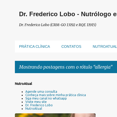
Dr. Frederico Lobo - Nutrólogo 
Dr. Frederico Lobo (CRM-GO 13192 e RQE 11915)
PRÁTICA CLÍNICA
CONTATOS
NUTROATUA
Mostrando postagens com o rótulo
allergia
P
NutroAtual
o
Agende uma consulta
s
Conheça mais sobre minha prática clínica
Siga meu canal no whatsapp
t
Visite meu site
a
Dr. Frederico Lobo
NutroAtual
g
e