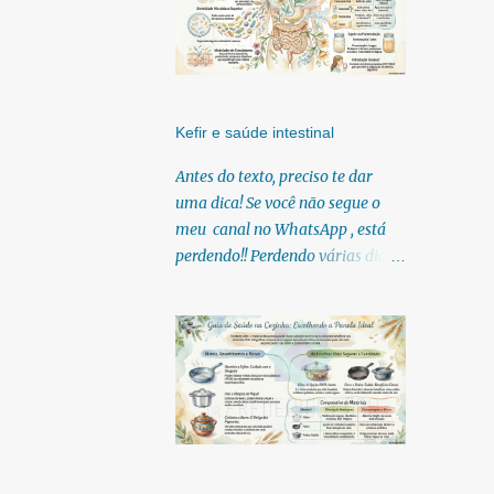
Kefir e saúde intestinal
Antes do texto, preciso te dar
uma dica! Se você não segue o
meu canal no WhatsApp , está
perdendo!! Perdendo várias dicas,
pois, diariamente posto nele.
Textos, vídeos, podcasts,
infográficos, o link para
download dos meus e-books.
Para acessar clique no link:
https://whatsapp.com/channel/0
029Vb6U4AqKgsNzkBhubA40
Lá você encontra conteúdos