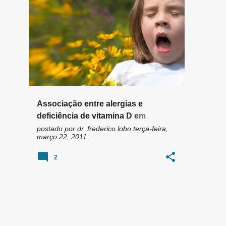
n
ALERGIA ALIMENTAR
ALLERGIA
+
1
s
Associação entre alergias e
deficiência de vitamina D em
crianças e adolescentes
postado por
dr. frederico lobo
terça-feira,
março 22, 2011
2