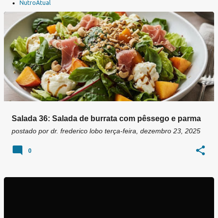
a
NutroAtual
g
e
n
s
Salada 36: Salada de burrata com pêssego e parma
postado por
dr. frederico lobo
terça-feira, dezembro 23, 2025
0