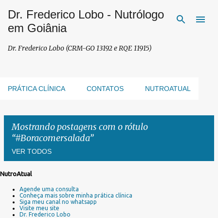
Dr. Frederico Lobo - Nutrólogo
Pular para o conteúdo principal
em Goiânia
Dr. Frederico Lobo (CRM-GO 13192 e RQE 11915)
PRÁTICA CLÍNICA
CONTATOS
NUTROATUAL
Mostrando postagens com o rótulo
#Boracomersalada
VER TODOS
NutroAtual
P
Agende uma consulta
o
Conheça mais sobre minha prática clínica
s
Siga meu canal no whatsapp
Visite meu site
t
Dr. Frederico Lobo