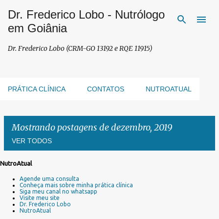
Dr. Frederico Lobo - Nutrólogo
Pular para o conteúdo principal
em Goiânia
Dr. Frederico Lobo (CRM-GO 13192 e RQE 11915)
PRÁTICA CLÍNICA
CONTATOS
NUTROATUAL
Mostrando postagens de dezembro, 2019
VER TODOS
NutroAtual
P
Agende uma consulta
o
Conheça mais sobre minha prática clínica
s
Siga meu canal no whatsapp
Visite meu site
t
Dr. Frederico Lobo
a
NutroAtual