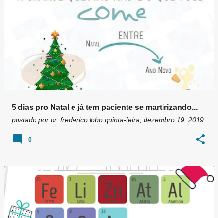
g
e
n
s
5 dias pro Natal e já tem paciente se martirizando...
postado por
dr. frederico lobo
quinta-feira, dezembro 19, 2019
0