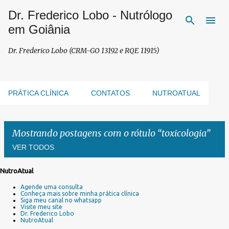
Dr. Frederico Lobo - Nutrólogo
Pular para o conteúdo principal
em Goiânia
Dr. Frederico Lobo (CRM-GO 13192 e RQE 11915)
PRÁTICA CLÍNICA
CONTATOS
NUTROATUAL
Mostrando postagens com o rótulo
toxicologia
VER TODOS
NutroAtual
P
Agende uma consulta
o
Conheça mais sobre minha prática clínica
s
Siga meu canal no whatsapp
Visite meu site
t
Dr. Frederico Lobo
a
NutroAtual