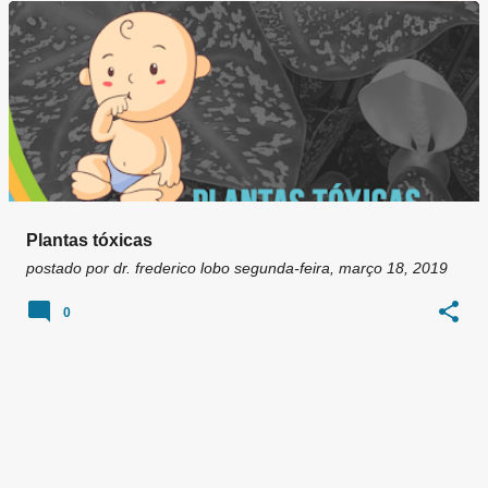
g
e
n
s
Plantas tóxicas
postado por
dr. frederico lobo
segunda-feira, março 18, 2019
0