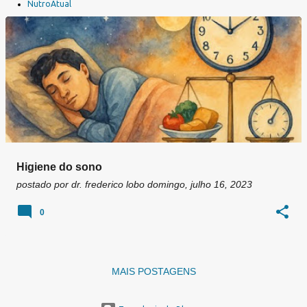
a
NutroAtual
g
e
n
s
Higiene do sono
postado por
dr. frederico lobo
domingo, julho 16, 2023
0
MAIS POSTAGENS