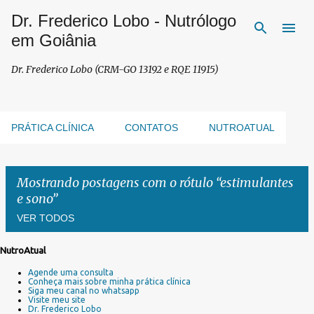
Dr. Frederico Lobo - Nutrólogo
Pular para o conteúdo principal
em Goiânia
Dr. Frederico Lobo (CRM-GO 13192 e RQE 11915)
PRÁTICA CLÍNICA
CONTATOS
NUTROATUAL
Mostrando postagens com o rótulo
estimulantes
e sono
VER TODOS
NutroAtual
P
Agende uma consulta
o
Conheça mais sobre minha prática clínica
s
Siga meu canal no whatsapp
Visite meu site
t
Dr. Frederico Lobo