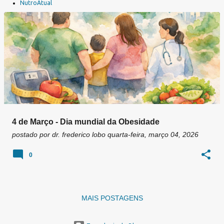
a
NutroAtual
g
e
n
s
4 de Março - Dia mundial da Obesidade
postado por
dr. frederico lobo
quarta-feira, março 04, 2026
0
MAIS POSTAGENS