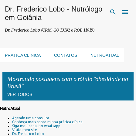
Dr. Frederico Lobo - Nutrólogo
Pular para o conteúdo principal
em Goiânia
Dr. Frederico Lobo (CRM-GO 13192 e RQE 11915)
PRÁTICA CLÍNICA
CONTATOS
NUTROATUAL
Mostrando postagens com o rótulo
obesidade no
Brasil
VER TODOS
NutroAtual
P
Agende uma consulta
o
Conheça mais sobre minha prática clínica
s
Siga meu canal no whatsapp
Visite meu site
t
Dr. Frederico Lobo