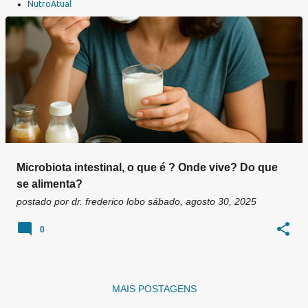
a
NutroAtual
g
e
n
s
Microbiota intestinal, o que é ? Onde vive? Do que
se alimenta?
postado por
dr. frederico lobo
sábado, agosto 30, 2025
0
MAIS POSTAGENS