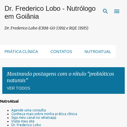
Dr. Frederico Lobo - Nutrólogo
Pular para o conteúdo principal
em Goiânia
Dr. Frederico Lobo (CRM-GO 13192 e RQE 11915)
PRÁTICA CLÍNICA
CONTATOS
NUTROATUAL
Mostrando postagens com o rótulo
probióticos
naturais
VER TODOS
NutroAtual
P
Agende uma consulta
o
Conheça mais sobre minha prática clínica
s
Siga meu canal no whatsapp
Visite meu site
t
Dr. Frederico Lobo