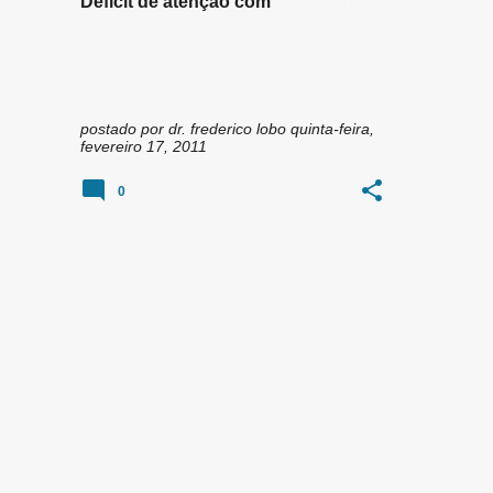
Déficit de atenção com
hiperatividade (TDAH)
postado por
dr. frederico lobo
quinta-feira,
fevereiro 17, 2011
0