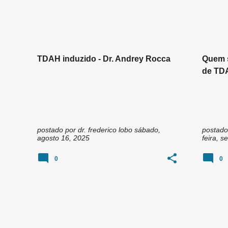
n
ANDREY ROCCA
MAGNESIO
+
6
DÉFICI
s
TDAH induzido - Dr. Andrey Rocca
Quem s
de TDA
Médico
postado por
dr. frederico lobo
sábado,
postado
agosto 16, 2025
feira, 
0
0
TRANSTORNO DE DEFICIT DE ATENÇÃO COM HIPERATIVIDADE TDAH
ADITIV