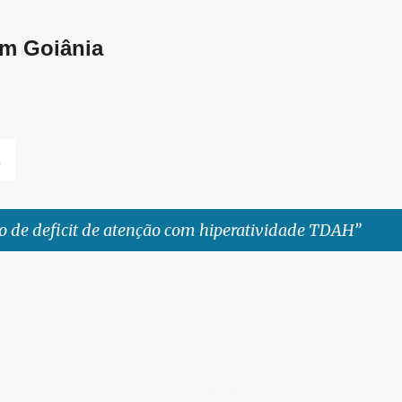
Pular para o conteúdo principal
em Goiânia
L
o de deficit de atenção com hiperatividade TDAH