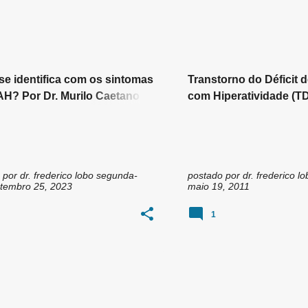
T DE ATENÇÃO
TDAH
+
GLÚTEN
TRANSTORNO DE DEFICIT DE ATENÇÃO COM HIPERATIVIDADE TDAH
e identifica com os sintomas
Transtorno do Déficit 
H? Por Dr. Murilo Caetano -
com Hiperatividade (T
 Psiquiatra em Goiânia
sensibilidade ao glúte
 por
dr. frederico lobo
segunda-
postado por
dr. frederico lo
setembro 25, 2023
maio 19, 2011
1
OS ALIMENTARES
+
1
CRIANÇAS
FUMO PASSIVO