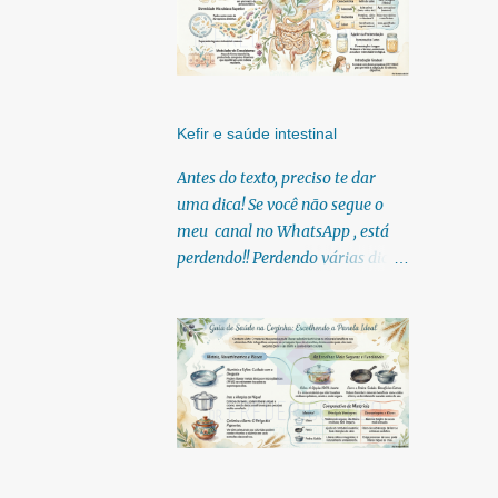
Kefir e saúde intestinal
Antes do texto, preciso te dar
uma dica! Se você não segue o
meu canal no WhatsApp , está
perdendo!! Perdendo várias dicas,
pois, diariamente posto nele.
Textos, vídeos, podcasts,
infográficos, o link para
download dos meus e-books.
Para acessar clique no link:
https://whatsapp.com/channel/0
029Vb6U4AqKgsNzkBhubA40
Lá você encontra conteúdos