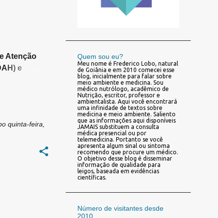
+
TRANSTORNO DE DEFICIT DE ATENÇÃO COM HIPERATIVIDADE TDAH
de Atenção
Quem sou eu?
Meu nome é Frederico Lobo, natural
DAH) e
de Goiânia e em 2010 comecei esse
blog, inicialmente para falar sobre
n
meio ambiente e medicina. Sou
médico nutrólogo, acadêmico de
Nutrição, escritor, professor e
ambientalista. Aqui você encontrará
uma infinidade de textos sobre
medicina e meio ambiente. Saliento
que as informações aqui disponíveis
bo
quinta-feira,
JAMAIS substituem a consulta
médica presencial ou por
telemedicina. Portanto se você
apresenta algum sinal ou sintoma
recomendo que procure um médico.
O objetivo desse blog é disseminar
informação de qualidade para
leigos, baseada em evidências
científicas.
+
1
Número de visitantes desde
2010