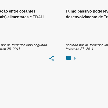
ação entre corantes
Fumo passivo pode lev
ciais) alimentares e TDAH
desenvolvimento de Tr
torno de déficit de atenção
déficit de atenção com
peratividade)
hiperatividade em cria
 por
dr. frederico lobo
segunda-
postado por
dr. frederico lo
arço 28, 2011
fevereiro 27, 2011
0