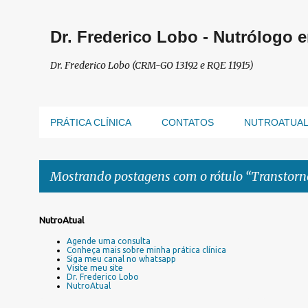
Dr. Frederico Lobo - Nutrólogo 
Dr. Frederico Lobo (CRM-GO 13192 e RQE 11915)
PRÁTICA CLÍNICA
CONTATOS
NUTROATUA
Mostrando postagens com o rótulo
Transtorn
P
NutroAtual
o
Agende uma consulta
s
Conheça mais sobre minha prática clínica
Siga meu canal no whatsapp
t
Visite meu site
a
Dr. Frederico Lobo
NutroAtual
g
e