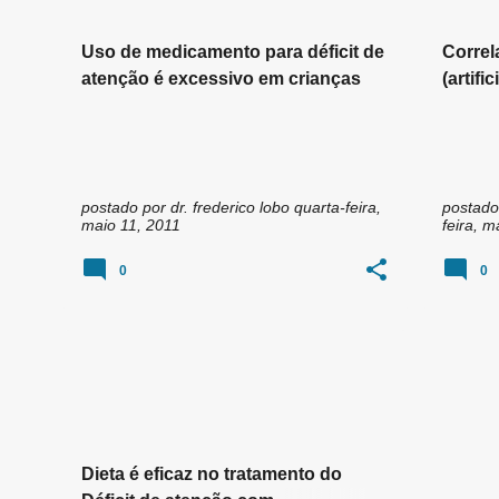
Uso de medicamento para déficit de
Correl
atenção é excessivo em crianças
(artifi
(trans
com hi
postado por
dr. frederico lobo
quarta-feira,
postado
maio 11, 2011
feira, m
0
0
DÉFICIT DE ATENÇÃO
DIETA
+
TRANSTORNO DE DEFICIT DE ATENÇÃO COM HIPERATIVIDADE TDAH
Dieta é eficaz no tratamento do