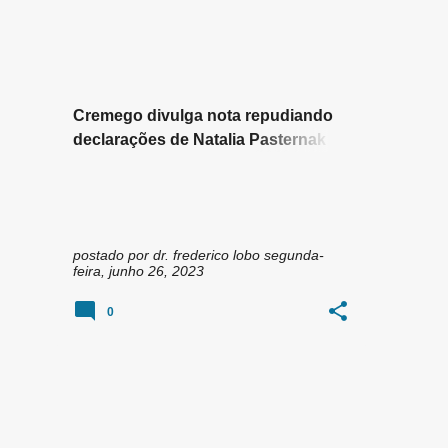
n
ACUPUNTURA
ACUPUNTURIATRIA
+
4
s
Cremego divulga nota repudiando
declarações de Natalia Pasternak
sobre acupuntura e homeopatia
postado por
dr. frederico lobo
segunda-
feira, junho 26, 2023
0