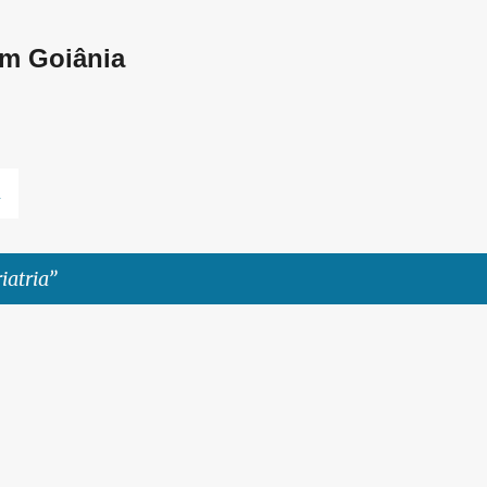
Pular para o conteúdo principal
em Goiânia
L
iatria