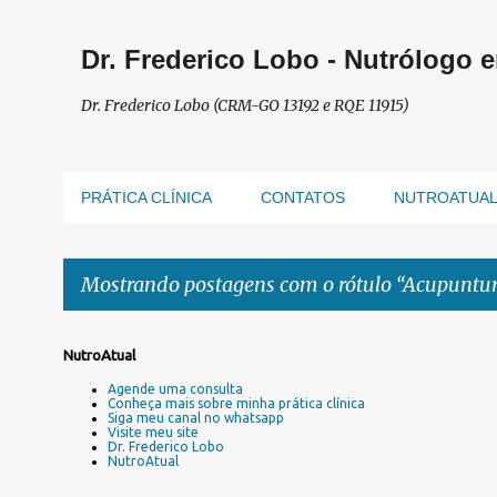
Dr. Frederico Lobo - Nutrólogo 
Dr. Frederico Lobo (CRM-GO 13192 e RQE 11915)
PRÁTICA CLÍNICA
CONTATOS
NUTROATUA
Mostrando postagens com o rótulo
Acupuntur
P
NutroAtual
o
Agende uma consulta
s
Conheça mais sobre minha prática clínica
Siga meu canal no whatsapp
t
Visite meu site
a
Dr. Frederico Lobo
NutroAtual
g
e