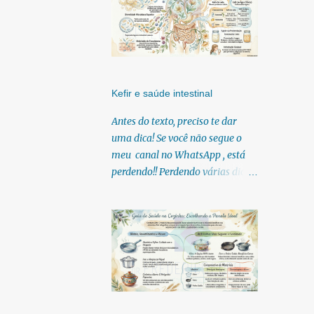
Kefir e saúde intestinal
Antes do texto, preciso te dar
uma dica! Se você não segue o
meu canal no WhatsApp , está
perdendo!! Perdendo várias dicas,
pois, diariamente posto nele.
Textos, vídeos, podcasts,
infográficos, o link para
download dos meus e-books.
Para acessar clique no link:
https://whatsapp.com/channel/0
029Vb6U4AqKgsNzkBhubA40
Lá você encontra conteúdos