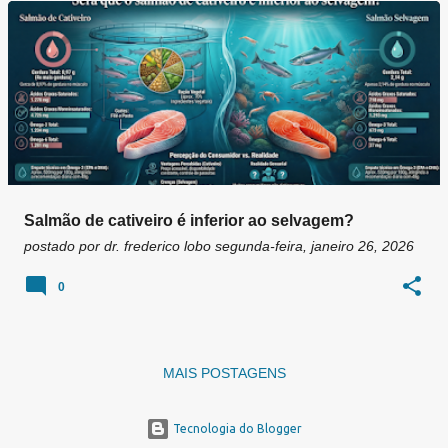
g
e
n
s
Salmão de cativeiro é inferior ao selvagem?
postado por
dr. frederico lobo
segunda-feira, janeiro 26, 2026
0
MAIS POSTAGENS
Tecnologia do Blogger