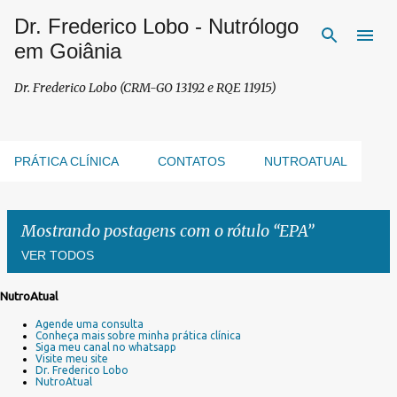
Dr. Frederico Lobo - Nutrólogo
Pular para o conteúdo principal
em Goiânia
Dr. Frederico Lobo (CRM-GO 13192 e RQE 11915)
PRÁTICA CLÍNICA
CONTATOS
NUTROATUAL
Mostrando postagens com o rótulo
EPA
VER TODOS
NutroAtual
P
Agende uma consulta
o
Conheça mais sobre minha prática clínica
s
Siga meu canal no whatsapp
Visite meu site
t
Dr. Frederico Lobo
a
NutroAtual