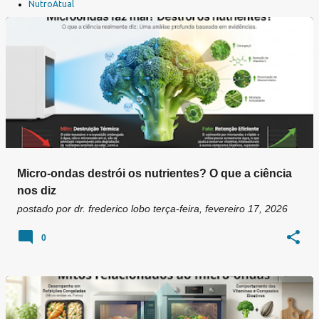
a
NutroAtual
g
e
n
s
Micro-ondas destrói os nutrientes? O que a ciência
nos diz
postado por
dr. frederico lobo
terça-feira, fevereiro 17, 2026
0