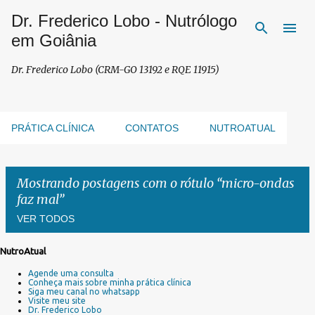
Dr. Frederico Lobo - Nutrólogo
Pular para o conteúdo principal
em Goiânia
Dr. Frederico Lobo (CRM-GO 13192 e RQE 11915)
PRÁTICA CLÍNICA
CONTATOS
NUTROATUAL
Mostrando postagens com o rótulo
micro-ondas
faz mal
VER TODOS
NutroAtual
P
Agende uma consulta
o
Conheça mais sobre minha prática clínica
s
Siga meu canal no whatsapp
Visite meu site
t
Dr. Frederico Lobo