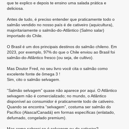
que te explico e depois te ensino uma salada prática e
deliciosa.
Antes de tudo, é preciso entender que praticamente todo o
salmão vendido no nosso país é de cativeiro (aquicultura),
majoritariamente o salmão-do-Atlântico (Salmo salar)
importado do Chile.
O Brasil é um dos principais destinos do salmão chileno. Em
2023, por exemplo, 97% do que o Chile enviou ao Brasil foi
salmão-do-Atlântico fresco (ou seja, de cultivo).
Mas Doutor Fred, no seu livro você cita o salmão como
excelente fonte de ômega 3 !
Sim, cito o salmão selvagem.
“Salmão selvagem” quase não aparece por aqui. O Atlântico
selvagem não é comercializado; no mundo, o Atlântico
disponível ao consumidor é praticamente todo de cativeiro.
Quando se encontra “selvagem”, costuma ser salmão do
Pacífico (Alasca/Canadá) em formas específicas (enlatado,
defumado, congelado premium).
Mas como saberei se é selvagem ou de cativeiro?