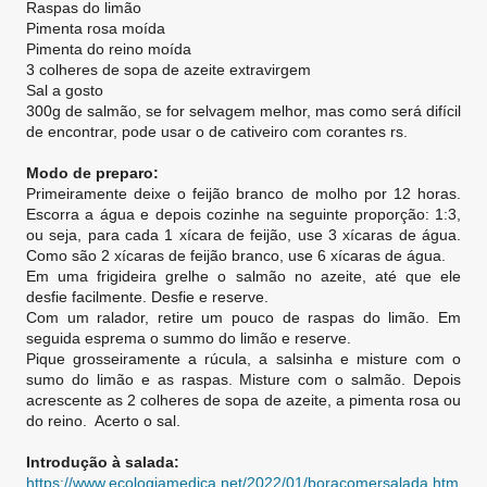
Raspas do limão
Pimenta rosa moída
Pimenta do reino moída
3 colheres de sopa de azeite extravirgem
Sal a gosto
300g de salmão, se for selvagem melhor, mas como será difícil
de encontrar, pode usar o de cativeiro com corantes rs.
Modo de preparo:
Primeiramente deixe o feijão branco de molho por 12 horas.
Escorra a água e depois cozinhe na seguinte proporção: 1:3,
ou seja, para cada 1 xícara de feijão, use 3 xícaras de água.
Como são 2 xícaras de feijão branco, use 6 xícaras de água.
Em uma frigideira grelhe o salmão no azeite, até que ele
desfie facilmente. Desfie e reserve.
Com um ralador, retire um pouco de raspas do limão. Em
seguida esprema o summo do limão e reserve.
Pique grosseiramente a rúcula, a salsinha e misture com o
sumo do limão e as raspas. Misture com o salmão. Depois
acrescente as 2 colheres de sopa de azeite, a pimenta rosa ou
do reino. Acerto o sal.
Introdução à salada:
https://www.ecologiamedica.net/2022/01/boracomersalada.htm