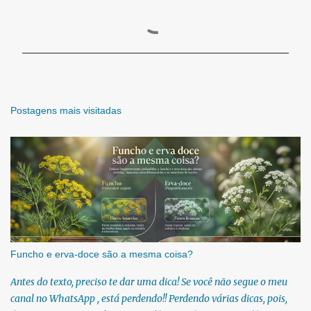
C
o
m
e
n
t
á
r
Postagens mais visitadas
i
o
s
Funcho e erva-doce são a mesma coisa?
Antes do texto, preciso te dar uma dica! Se você não segue o meu
canal no WhatsApp , está perdendo!! Perdendo várias dicas, pois,