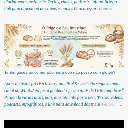
diariamente posto nele. Textos, vídeos, podcasts, infográficos, o
link para download dos meus e-books. Para acessar clique no link:
https://whatsapp.com/channel/0029Vb6U4AqKgsNzkBhubA40 Lá
você encontra conteúdos diretos e práticos sobre saúde, nutrição e
estilo de vida. Compartilho orientações baseadas em ciência de
verdade, sem complicação e sem modinha. Se você gosta de chás e
estuda fitoterapia, é provável que você já tenha confundido o
funcho com a erva-doce em algum momento! Também conhecida
como funcho-doce, essa herbácea é considerada uma erva
medicinal. Se esse tema te interessa então sugiro que você siga o
meu canal no WhatsApp. Todo dia textos novos diretamente no seu
Tenho gases ao comer pão, será que não posso com glúten?
WhatsApp:
Antes do texto, preciso te dar uma dica! Se você não segue o meu
https://whatsapp.com/channel/0029Vb6U4AqKgsNzkBhubA40 A
canal no WhatsApp , está perdendo, já são mais de 1300 membros!!
espécie Foeniculum vulgare é muito bem aproveitada por aqueles
Perdendo várias dicas, pois, diariamente posto nele. Textos, vídeos,
que a consomem, sej...
podcasts, infográficos, o link para download dos meus e-books.
Para acessar gratuitamente clique no link:
https://whatsapp.com/channel/0029Vb6U4AqKgsNzkBhubA40 Lá
você encontra conteúdos diretos e práticos sobre saúde, nutrição e