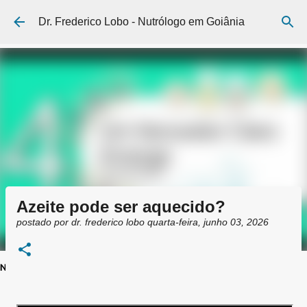
Pular para o conteúdo principal
Dr. Frederico Lobo - Nutrólogo em Goiânia
Azeite pode ser aquecido?
postado por
dr. frederico lobo
quarta-feira, junho 03, 2026
NutroAtual
Agende uma consulta
Conheça mais sobre minha prática clínica
Siga meu canal no whatsapp