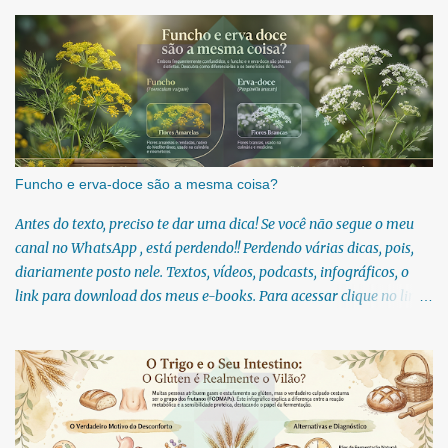
o
s
Funcho e erva-doce são a mesma coisa?
Antes do texto, preciso te dar uma dica! Se você não segue o meu
canal no WhatsApp , está perdendo!! Perdendo várias dicas, pois,
diariamente posto nele. Textos, vídeos, podcasts, infográficos, o
link para download dos meus e-books. Para acessar clique no link:
https://whatsapp.com/channel/0029Vb6U4AqKgsNzkBhubA40 Lá
você encontra conteúdos diretos e práticos sobre saúde, nutrição e
estilo de vida. Compartilho orientações baseadas em ciência de
verdade, sem complicação e sem modinha. Se você gosta de chás e
estuda fitoterapia, é provável que você já tenha confundido o
funcho com a erva-doce em algum momento! Também conhecida