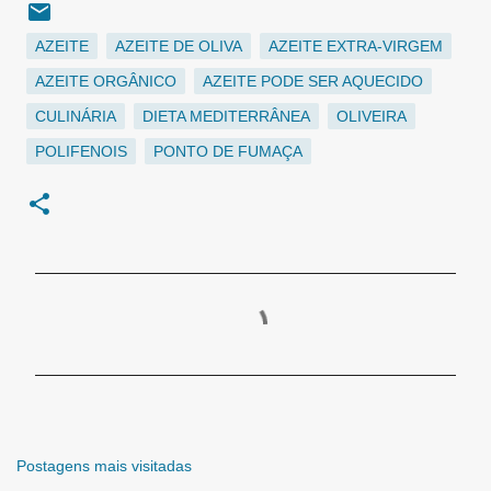
AZEITE
AZEITE DE OLIVA
AZEITE EXTRA-VIRGEM
AZEITE ORGÂNICO
AZEITE PODE SER AQUECIDO
CULINÁRIA
DIETA MEDITERRÂNEA
OLIVEIRA
POLIFENOIS
PONTO DE FUMAÇA
C
o
m
e
n
t
á
r
Postagens mais visitadas
i