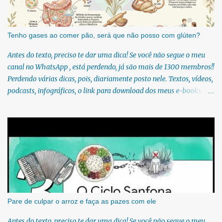
como funcho-doce, essa herbácea é considerada uma erva
medicinal. Se esse tema te interessa então sugiro que você siga o
meu canal no WhatsApp. Todo dia textos novos diretamente no seu
Tenho gases ao comer pão, será que não posso com glúten?
WhatsApp:
Antes do texto, preciso te dar uma dica! Se você não segue o meu
https://whatsapp.com/channel/0029Vb6U4AqKgsNzkBhubA40 A
canal no WhatsApp , está perdendo, já são mais de 1300 membros!!
espécie Foeniculum vulgare é muito bem aproveitada por aqueles
Perdendo várias dicas, pois, diariamente posto nele. Textos, vídeos,
que a consomem, sej...
podcasts, infográficos, o link para download dos meus e-books.
Para acessar gratuitamente clique no link:
https://whatsapp.com/channel/0029Vb6U4AqKgsNzkBhubA40 Lá
você encontra conteúdos diretos e práticos sobre saúde, nutrição e
estilo de vida. Compartilho orientações baseadas em ciência de
verdade, sem complicação e sem modinha. Nas consultas em
consultório particular e também no ambulatório de Nutrologia no
SUS, é extremamente comum receber pacientes que relatam
aumento significativo de gases, distensão abdominal, estufamento
e desconforto após o consumo de alimentos feitos com farinha de
Pare de culpar o arroz e faça as pazes com ele
trigo, como pães, bolos, massas, biscoitos e pizzas. Essa semana,
Antes do texto, preciso te dar uma dica! Se você não segue o meu
um seguidora do meu canal do whatsapp me mandou uma