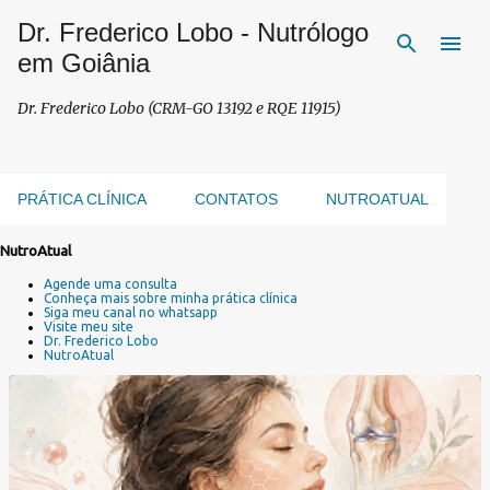
Dr. Frederico Lobo - Nutrólogo
Pular para o conteúdo principal
em Goiânia
Dr. Frederico Lobo (CRM-GO 13192 e RQE 11915)
PRÁTICA CLÍNICA
CONTATOS
NUTROATUAL
NutroAtual
P
Agende uma consulta
o
Conheça mais sobre minha prática clínica
s
Siga meu canal no whatsapp
Visite meu site
t
Dr. Frederico Lobo
a
NutroAtual
g
e
n
s