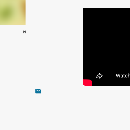
NutroAtual
Agende uma consulta
Conheça mais sobre minha prática clínica
Siga meu canal no whatsapp
Visite meu site
Dr. Frederico Lobo
NutroAtual