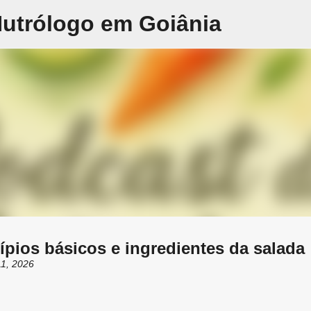
Nutrólogo em Goiânia
Pular para o conteúdo principal
ípios básicos e ingredientes da salada
11, 2026