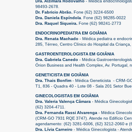
Dra. Alzimara Rodovalho
- Médica endocrinologis
98493-2678.
Dr. Fabricio Abrão.
Fone (62) 3224-6500
Dra. Daniela Espíndola
. Fone (62) 98285-0022
Dra. Raquel Siqueira.
Fone (62) 98241-2773
ENDOCRINOPEDIATRA EM GOIÂNIA
Dra. Renata Machado
- Médica pediatra e endocri
285, Térreo, Centro Clínico do Hospital da Criança
GASTROENTEROLOGISTA EM GOIÂNIA
Dra. Gabriela Canedo
- Médica Gastroenterologis
Órion Business and Health Complex, Av. Portugal, n
GENETICISTA EM GOIÂNIA
Dra. Thais Bonfim
- Médica Geneticista - CRM-G
T1, 836 - Quadra 40 - Lote 08 - Sala 201 Setor B
GINECOLOGISTAS EM GOIÂNIA
Dra. Valeria Valença Câmara
- Médica Ginecologist
(62) 3204-4711.
Dra. Fernanda Rassi Alvarenga
- Médica Ginecolo
(CRM-GO 7931 RQE 3747). Atende no Edifício Centro
agendamento: (62) 3281-6006, (62) 3212-2060 e (
Dra. Lívia Carneiro
- Médica Ginecologista - Atende