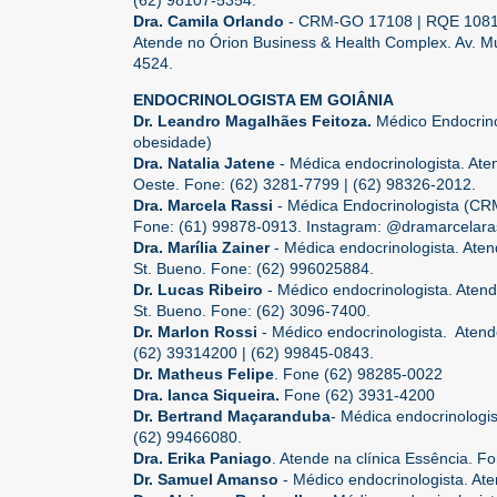
Dra. Camila Orlando
- CRM-GO 17108 | RQE 10811 -
Atende no Órion Business & Health Complex. Av. Mu
4524.
ENDOCRINOLOGISTA EM GOIÂNIA
Dr. Leandro Magalhães Feitoza.
Médico Endocrino
obesidade)
Dra. Natalia Jatene
- Médica endocrinologista. Ate
Oeste. Fone: (62) 3281-7799 | (62) 98326-2012.
Dra. Marcela Rassi
- Médica Endocrinologista (CRM
Fone: (61) 99878-0913. Instagram: @dramarcelara
Dra. Marília Zainer
- Médica endocrinologista. Aten
St. Bueno. Fone: (62) 996025884.
Dr. Lucas Ribeiro
- Médico endocrinologista. Atend
St. Bueno. Fone: (62) 3096-7400.
Dr. Marlon Rossi
- Médico endocrinologista. Atend
(62) 39314200 | (62) 99845-0843.
Dr. Matheus Felipe
. Fone (62) 98285-0022
Dra. Ianca Siqueira.
Fone (62) 3931-4200
Dr. Bertrand Maçaranduba
- Médica endocrinologi
(62) 99466080.
Dra. Erika Paniago
. Atende na clínica Essência. F
Dr. Samuel Amanso
- Médico endocrinologista. A