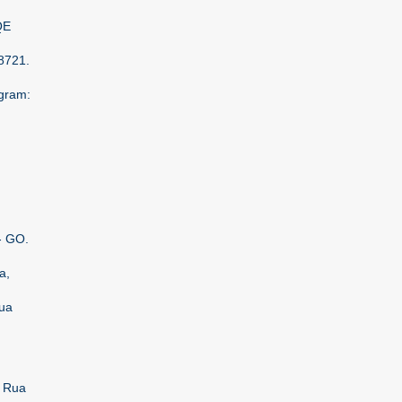
QE
8721.
agram:
- GO.
a,
ua
: Rua