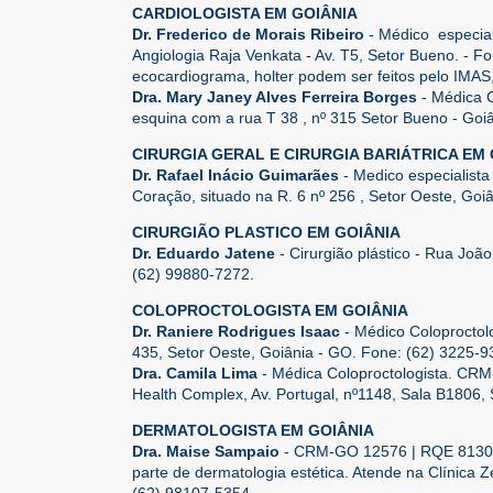
CARDIOLOGISTA EM GOIÂNIA
Dr. Frederico de Morais Ribeiro
- Médico especial
Angiologia Raja Venkata - Av. T5, Setor Bueno. - F
ecocardiograma, holter podem ser feitos pelo IMA
Dra. Mary Janey Alves Ferreira Borges
- Médica C
esquina com a rua T 38 , nº 315 Setor Bueno - Goi
CIRURGIA GERAL E CIRURGIA BARIÁTRICA EM 
Dr. Rafael Inácio Guimarães
- Medico especialista 
Coração, situado na R. 6 nº 256 , Setor Oeste, Goi
CIRURGIÃO PLASTICO EM GOIÂNIA
Dr. Eduardo Jatene
- Cirurgião plástico - Rua Joã
(62) 99880‑7272.
COLOPROCTOLOGISTA EM GOIÂNIA
Dr. Raniere Rodrigues Isaac
- Médico Coloproctolo
435, Setor Oeste, Goiânia - GO. Fone: (62) 3225-9
Dra. Camila Lima
- Médica Coloproctologista. CR
Health Complex, Av. Portugal, nº1148, Sala B1806, 
DERMATOLOGISTA EM GOIÂNIA
Dra. Maise Sampaio
- CRM-GO 12576 | RQE 8130. 
parte de dermatologia estética. Atende na Clínica 
(62) 98107-5354.