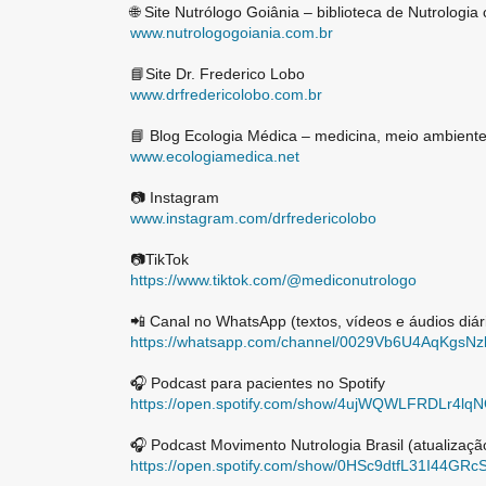
🌐 Site Nutrólogo Goiânia – biblioteca de Nutrologia c
www.nutrologogoiania.com.br
📘Site Dr. Frederico Lobo
www.drfredericolobo.com.br
📘 Blog Ecologia Médica – medicina, meio ambiente
www.ecologiamedica.net
📷 Instagram
www.instagram.com/drfredericolobo
📷TikTok
https://www.tiktok.com/@mediconutrologo
📲 Canal no WhatsApp (textos, vídeos e áudios diár
https://whatsapp.com/channel/0029Vb6U4AqKgsN
🎧 Podcast para pacientes no Spotify
https://open.spotify.com/show/4ujWQWLFRDLr4l
🎧 Podcast Movimento Nutrologia Brasil (atualizaçã
https://open.spotify.com/show/0HSc9dtfL31I44G