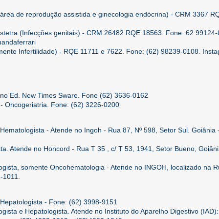
 área de reprodução assistida e ginecologia endócrina) - CRM 3367 R
bstetra (Infecções genitais) - CRM 26482 RQE 18563. Fone: 62 99124-
nandaferrari
mente Infertilidade) - RQE 11711 e 7622. Fone: (62) 98239-0108. Inst
e no Ed. New Times Sware. Fone (62) 3636-0162
- Oncogeriatria. Fone: (62) 3226-0200
Hematologista - Atende no Ingoh - Rua 87, Nº 598, Setor Sul. Goiânia 
a. Atende no Honcord - Rua T 35 , c/ T 53, 1941, Setor Bueno, Goiâni
ogista, somente Oncohematologia - Atende no INGOH, localizado na R
2-1011.
 Hepatologista - Fone: (62) 3998-9151
gista e Hepatologista. Atende no Instituto do Aparelho Digestivo (IAD)