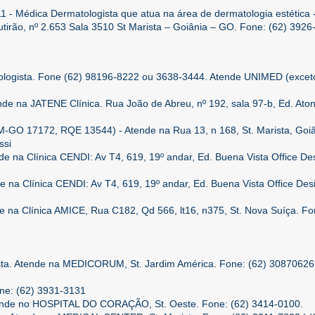
 Médica Dermatologista que atua na área de dermatologia estética 
tirão, nº 2.653 Sala 3510 St Marista – Goiânia – GO. Fone: (62) 3926
logista. Fone (62) 98196-8222 ou 3638-3444. Atende UNIMED (excet
nde na JATENE Clínica. Rua João de Abreu, nº 192, sala 97-b, Ed. Aton,
-GO 17172, RQE 13544) - Atende na Rua 13, n 168, St. Marista, Goiâ
ssi
de na Clínica CENDI: Av T4, 619, 19º andar, Ed. Buena Vista Office De
e na Clínica CENDI: Av T4, 619, 19º andar, Ed. Buena Vista Office Des
e na Clínica AMICE, Rua C182, Qd 566, lt16, n375, St. Nova Suíça. Fo
sta. Atende na MEDICORUM, St. Jardim América. Fone: (62) 30870626
one: (62) 3931-3131
tende no HOSPITAL DO CORAÇÃO, St. Oeste. Fone: (62) 3414-0100.