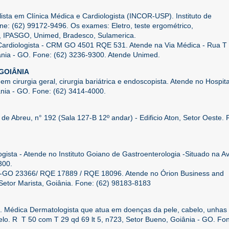
ista em Clínica Médica e Cardiologista (INCOR-USP). Instituto de
one: (62) 99172-9496. Os exames: Eletro, teste ergométrico,
S, IPASGO, Unimed, Bradesco, Sulamerica.
ardiologista - CRM GO 4501 RQE 531. Atende na Via Médica - Rua T
ânia - GO. Fone: (62) 3236-9300. Atende Unimed.
GOIÂNIA
em cirurgia geral, cirurgia bariátrica e endoscopista. Atende no Hospita
ânia - GO. Fone: (62) 3414-4000.
o de Abreu, n° 192 (Sala 127-B 12º andar) - Edificio Aton, Setor Oeste. 
gista - Atende no Instituto Goiano de Gastroenterologia -Situado na Av
300.
M-GO 23366/ RQE 17889 / RQE 18096. Atende no Órion Business and
Setor Marista, Goiânia. Fone: (62) 98183-8183
Médica Dermatologista que atua em doenças da pele, cabelo, unhas 
Zelo. R T 50 com T 29 qd 69 lt 5, n723, Setor Bueno, Goiânia - GO. Fo