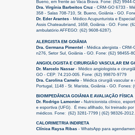
Bueno, em frente ao Vaca Brava. Fone: (62) 9944
Dra. Virgínia Barbeitos Cruz
- CRM-GO 6733 - Médi
358 - Salas 708-710, St. Bueno, Goiânia - GO. Fon
Dr. Eder Arantes
- Médico Acupunturista e Especi
Assis Chateaubriand, 1658, Goiânia - GO. Fone: 
ambulatório AFFEGO: (62) 9608-6287).
ALERGISTA EM GOIÂNIA
Dra. Germana Pimentel
- Médica alergista - CRM-
n276, Setor Sul, Goiânia - GO. Fone: (62) 98455-8
ANGIOLOGISTA E CIRURGIÃO VASCULAR EM G
Dr. Marcelo Nassar
- Médico angiologista e cirurg
GO - CEP: 74.210-005. Fone: (62) 99870-9779
Dra. Carolina Camelo
- Médica cirurgiã vascular 
Portugal, 1148 - St. Marista, Goiânia - GO. Fones:
BIOIMPEDÂNCIA GOIÂNIA E AVALIAÇÃO FÍSICA
Dr. Rodrigo Lamonier -
Nutricionista clínico, esp
e esportiva (UFG). É meu afilhado, foi treinado p
médicos. Fone: (62) 3281-7799 | (62) 98326-2012.
CALORIMETRIA INDIRETA
Clínica Raysa Ribas
- WhatsApp para agendamento