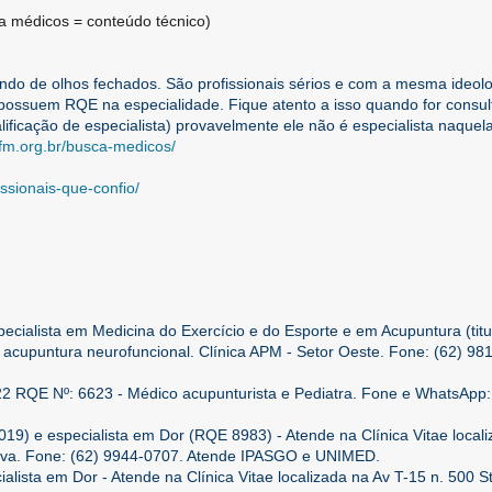
 médicos = conteúdo técnico)
do de olhos fechados. São profissionais sérios e com a mesma ideolo
 possuem RQE na especialidade. Fique atento a isso quando for consul
ificação de especialista) provavelmente ele não é especialista naquel
.cfm.org.br/busca-medicos/
ssionais-que-confio/
cialista em Medicina do Exercício e do Esporte e em Acupuntura (titu
acupuntura neurofuncional. Clínica APM - Setor Oeste. Fone: (62) 98
RQE Nº: 6623 - Médico acupunturista e Pediatra. Fone e WhatsApp:
19) e especialista em Dor (RQE 8983) - Atende na Clínica Vitae local
rava. Fone: (62) 9944-0707. Atende IPASGO e UNIMED.
alista em Dor - Atende na Clínica Vitae localizada na Av T-15 n. 500 St