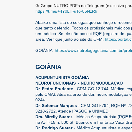
📂 Grupo NUTRO PDFs no Telegram (exclusivo para
https://t.me/+4Y0LH-uTo-85NzRh
Abaixo uma lista de colegas que conheço e recomen
que tanto defendo. Todos os profissionais médicos
um médico. Se ele não possui RQE (registro de qual
área. Verifique junto ao site do CFM:
https://portal
GOIÂNIA:
https://www.nutrologogoiania.com.br/profi
GOIÂNIA
ACUPUNTURISTA GOIÂNIA
NEUROFUNCIONAIS - NEUROMODULAÇÃO
Dr. Pedro Prudente
- CRM-GO 12.744. Médico, espe
pelo CMA). Atua na área de dor, neuromodulação e 
0244.
Dr. Solomar Marques
- CRM-GO 5794, RQE Nº: 722 
3218-2722. Atende IPASGO e UNIMED.
Dra. Mirelly Suarez
- Médica Acupunturista (RQE 50
na Av T-15 n. 500 St. Bueno, em frente ao Vaca B
Dr. Rodrigo Suarez
- Médico Acupunturista e especi