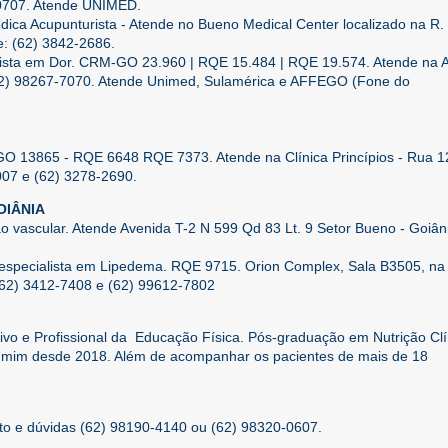
-0707. Atende UNIMED.
ca Acupunturista - Atende no Bueno Medical Center localizado na R. 
e: (62) 3842-2686.
alista em Dor. CRM-GO 23.960 | RQE 15.484 | RQE 19.574. Atende na A
(62) 98267-7070. Atende Unimed, Sulamérica e AFFEGO (Fone do
GO 13865 - RQE 6648 RQE 7373. Atende na Clínica Princípios - Rua 1
007 e (62) 3278-2690.
OIÂNIA
ião vascular. Atende Avenida T-2 N 599 Qd 83 Lt. 9 Setor Bueno - Goiâni
e especialista em Lipedema. RQE 9715. Orion Complex, Sala B3505, na 
 (62) 3412-7408 e (62) 99612-7802
ortivo e Profissional da Educação Física. Pós-graduação em Nutrição Clí
or mim desde 2018. Além de acompanhar os pacientes de mais de 18
 e dúvidas (62) 98190-4140 ou (62) 98320-0607.