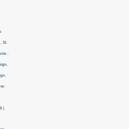
-
-
o
 St.
nia -
sign,
ign,
ne:
9 |