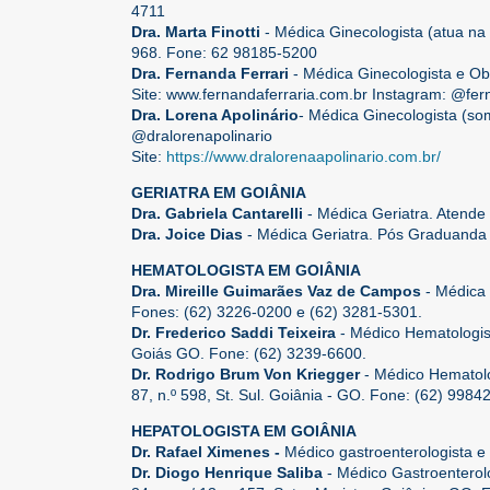
4711
Dra. Marta Finotti
- Médica Ginecologista (atua na
968. Fone: 62 98185-5200
Dra. Fernanda Ferrari
- Médica Ginecologista e O
Site: www.fernandaferraria.com.br Instagram: @fer
Dra. Lorena Apolinário
- Médica Ginecologista (so
@dralorenapolinario
Site:
https://www.dralorenaapolinario.com.br/
GERIATRA EM GOIÂNIA
Dra. Gabriela Cantarelli
- Médica Geriatra. Atend
Dra. Joice Dias
- Médica Geriatra. Pós Graduanda 
HEMATOLOGISTA EM GOIÂNIA
Dra. Mireille Guimarães Vaz de Campos
- Médica 
Fones: (62) 3226-0200 e (62) 3281-5301.
Dr. Frederico Saddi Teixeira
- Médico Hematologist
Goiás GO. Fone: (62) 3239-6600.
Dr. Rodrigo Brum Von Kriegger
- Médico Hematol
87, n.º 598, St. Sul. Goiânia - GO. Fone: (62) 9984
HEPATOLOGISTA EM GOIÂNIA
Dr. Rafael Ximenes -
Médico gastroenterologista e
Dr. Diogo Henrique Saliba
- Médico Gastroenterolo