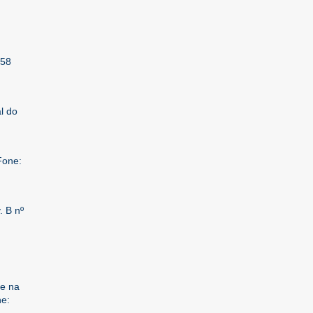
 58
l do
Fone:
. B nº
e na
ne: