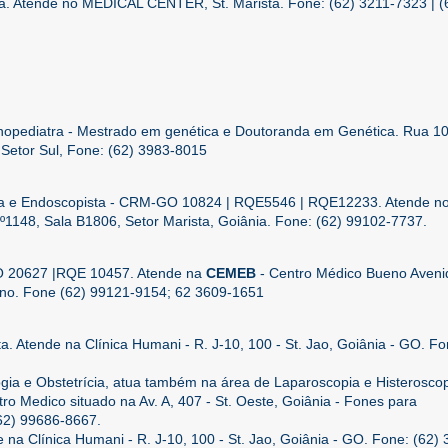
ta. Atende no MEDICAL CENTER, St. Marista. Fone: (62) 3211-7323 | (
nopediatra - Mestrado em genética e Doutoranda em Genética. Rua 10
, Setor Sul, Fone: (62) 3983-8015
ta e Endoscopista - CRM-GO 10824 | RQE5546 | RQE12233. Atende n
º1148, Sala B1806, Setor Marista, Goiânia. Fone: (62) 99102-7737.
O 20627 |RQE 10457. Atende na
CEMEB
- Centro Médico Bueno Aveni
ueno. Fone (62) 99121-9154; 62 3609-1651
a. Atende na Clínica Humani - R. J-10, 100 - St. Jao, Goiânia - GO. Fo
gia e Obstetrícia, atua também na área de Laparoscopia e Histerosco
 Medico situado na Av. A, 407 - St. Oeste, Goiânia - Fones para
62) 99686-8667.
 na Clínica Humani - R. J-10, 100 - St. Jao, Goiânia - GO. Fone: (62) 