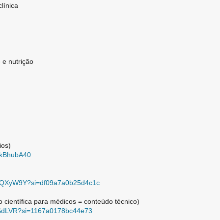
línica
 e nutrição
ios)
zkBhubA40
qNQXyW9Y?si=df09a7a0b25d4c1c
o científica para médicos = conteúdo técnico)
RcSdLVR?si=1167a0178bc44e73