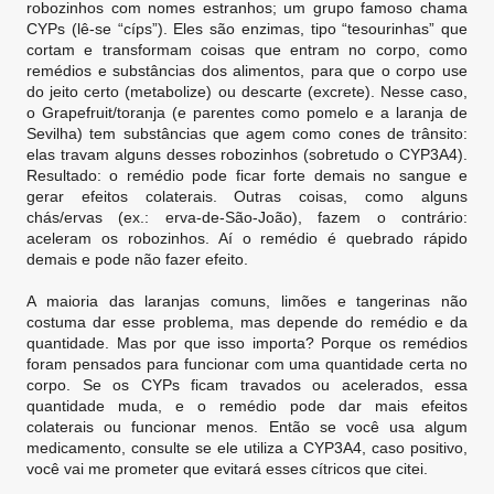
robozinhos com nomes estranhos; um grupo famoso chama
CYPs (lê-se “cíps”). Eles são enzimas, tipo “tesourinhas” que
cortam e transformam coisas que entram no corpo, como
remédios e substâncias dos alimentos, para que o corpo use
do jeito certo (metabolize) ou descarte (excrete). Nesse caso,
o Grapefruit/toranja (e parentes como pomelo e a laranja de
Sevilha) tem substâncias que agem como cones de trânsito:
elas travam alguns desses robozinhos (sobretudo o CYP3A4).
Resultado: o remédio pode ficar forte demais no sangue e
gerar efeitos colaterais. Outras coisas, como alguns
chás/ervas (ex.: erva-de-São-João), fazem o contrário:
aceleram os robozinhos. Aí o remédio é quebrado rápido
demais e pode não fazer efeito.
A maioria das laranjas comuns, limões e tangerinas não
costuma dar esse problema, mas depende do remédio e da
quantidade. Mas por que isso importa? Porque os remédios
foram pensados para funcionar com uma quantidade certa no
corpo. Se os CYPs ficam travados ou acelerados, essa
quantidade muda, e o remédio pode dar mais efeitos
colaterais ou funcionar menos. Então se você usa algum
medicamento, consulte se ele utiliza a CYP3A4, caso positivo,
você vai me prometer que evitará esses cítricos que citei.