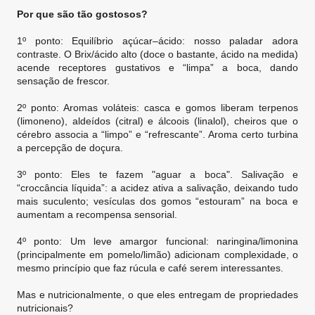
Por que são tão gostosos?
1º ponto: Equilíbrio açúcar–ácido: nosso paladar adora
contraste. O Brix/ácido alto (doce o bastante, ácido na medida)
acende receptores gustativos e “limpa” a boca, dando
sensação de frescor.
2º ponto: Aromas voláteis: casca e gomos liberam terpenos
(limoneno), aldeídos (citral) e álcoois (linalol), cheiros que o
cérebro associa a “limpo” e “refrescante”. Aroma certo turbina
a percepção de doçura.
3º ponto: Eles te fazem "aguar a boca". Salivação e
“croccância líquida”: a acidez ativa a salivação, deixando tudo
mais suculento; vesículas dos gomos “estouram” na boca e
aumentam a recompensa sensorial.
4º ponto: Um leve amargor funcional: naringina/limonina
(principalmente em pomelo/limão) adicionam complexidade, o
mesmo princípio que faz rúcula e café serem interessantes.
Mas e nutricionalmente, o que eles entregam de propriedades
nutricionais?