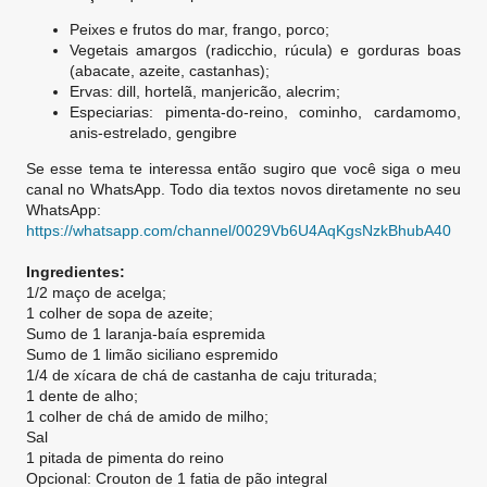
Peixes e frutos do mar, frango, porco;
Vegetais amargos (radicchio, rúcula) e gorduras boas
(abacate, azeite, castanhas);
Ervas: dill, hortelã, manjericão, alecrim;
Especiarias: pimenta-do-reino, cominho, cardamomo,
anis-estrelado, gengibre
Se esse tema te interessa então sugiro que você siga o meu
canal no WhatsApp. Todo dia textos novos diretamente no seu
WhatsApp:
https://whatsapp.com/channel/0029Vb6U4AqKgsNzkBhubA40
Ingredientes:
1/2 maço de acelga;
1 colher de sopa de azeite;
Sumo de 1 laranja-baía espremida
Sumo de 1 limão siciliano espremido
1/4 de xícara de chá de castanha de caju triturada;
1 dente de alho;
1 colher de chá de amido de milho;
Sal
1 pitada de pimenta do reino
Opcional: Crouton de 1 fatia de pão integral