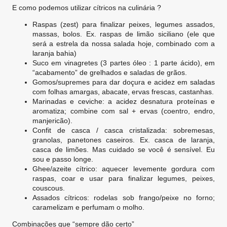
E como podemos utilizar cítricos na culinária ?
Raspas (zest) para finalizar peixes, legumes assados,
massas, bolos. Ex. raspas de limão siciliano (ele que
será a estrela da nossa salada hoje, combinado com a
laranja bahia)
Suco em vinagretes (3 partes óleo : 1 parte ácido), em
“acabamento” de grelhados e saladas de grãos.
Gomos/supremes para dar doçura e acidez em saladas
com folhas amargas, abacate, ervas frescas, castanhas.
Marinadas e ceviche: a acidez desnatura proteínas e
aromatiza; combine com sal + ervas (coentro, endro,
manjericão).
Confit de casca / casca cristalizada: sobremesas,
granolas, panetones caseiros. Ex. casca de laranja,
casca de limões. Mas cuidado se você é sensível. Eu
sou e passo longe.
Ghee/azeite cítrico: aquecer levemente gordura com
raspas, coar e usar para finalizar legumes, peixes,
couscous.
Assados cítricos: rodelas sob frango/peixe no forno;
caramelizam e perfumam o molho.
Combinações que “sempre dão certo”