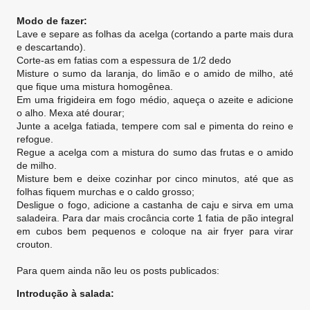
Modo de fazer:
Lave e separe as folhas da acelga (cortando a parte mais dura
e descartando).
Corte-as em fatias com a espessura de 1/2 dedo
Misture o sumo da laranja, do limão e o amido de milho, até
que fique uma mistura homogênea.
Em uma frigideira em fogo médio, aqueça o azeite e adicione
o alho. Mexa até dourar;
Junte a acelga fatiada, tempere com sal e pimenta do reino e
refogue.
Regue a acelga com a mistura do sumo das frutas e o amido
de milho.
Misture bem e deixe cozinhar por cinco minutos, até que as
folhas fiquem murchas e o caldo grosso;
Desligue o fogo, adicione a castanha de caju e sirva em uma
saladeira. Para dar mais crocância corte 1 fatia de pão integral
em cubos bem pequenos e coloque na air fryer para virar
crouton.
Para quem ainda não leu os posts publicados:
Introdução à salada: