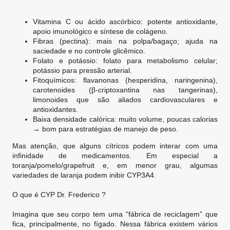
Vitamina C ou ácido ascórbico: potente antioxidante,
apoio imunológico e síntese de colágeno.
Fibras (pectina): mais na polpa/bagaço; ajuda na
saciedade e no controle glicêmico.
Folato e potássio: folato para metabolismo celular;
potássio para pressão arterial.
Fitoquímicos: flavanonas (hesperidina, naringenina),
carotenoides (β-criptoxantina nas tangerinas),
limonoides que são aliados cardiovasculares e
antioxidantes.
Baixa densidade calórica: muito volume, poucas calorias
→ bom para estratégias de manejo de peso.
Mas atenção, que alguns cítricos podem interar com uma
infinidade de medicamentos. Em especial a
toranja/pomelo/grapefruit e, em menor grau, algumas
variedades de laranja podem inibir CYP3A4.
O que é CYP Dr. Frederico ?
Imagina que seu corpo tem uma “fábrica de reciclagem” que
fica, principalmente, no fígado. Nessa fábrica existem vários