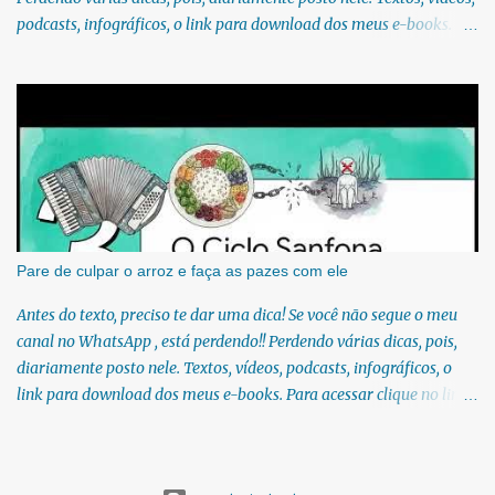
podcasts, infográficos, o link para download dos meus e-books.
Para acessar gratuitamente clique no link:
https://whatsapp.com/channel/0029Vb6U4AqKgsNzkBhubA40 Lá
você encontra conteúdos diretos e práticos sobre saúde, nutrição e
estilo de vida. Compartilho orientações baseadas em ciência de
verdade, sem complicação e sem modinha. Nas consultas em
consultório particular e também no ambulatório de Nutrologia no
SUS, é extremamente comum receber pacientes que relatam
aumento significativo de gases, distensão abdominal, estufamento
e desconforto após o consumo de alimentos feitos com farinha de
Pare de culpar o arroz e faça as pazes com ele
trigo, como pães, bolos, massas, biscoitos e pizzas. Essa semana,
Antes do texto, preciso te dar uma dica! Se você não segue o meu
um seguidora do meu canal do whatsapp me mandou uma
canal no WhatsApp , está perdendo!! Perdendo várias dicas, pois,
mensagem pedindo para eu falar sobre pão, gases e glúten....
diariamente posto nele. Textos, vídeos, podcasts, infográficos, o
link para download dos meus e-books. Para acessar clique no link:
https://whatsapp.com/channel/0029Vb6U4AqKgsNzkBhubA40 Lá
você encontra conteúdos diretos e práticos sobre saúde, nutrição e
estilo de vida. Compartilho orientações baseadas em ciência de