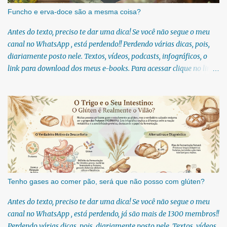
Funcho e erva-doce são a mesma coisa?
Antes do texto, preciso te dar uma dica! Se você não segue o meu
canal no WhatsApp , está perdendo!! Perdendo várias dicas, pois,
diariamente posto nele. Textos, vídeos, podcasts, infográficos, o
link para download dos meus e-books. Para acessar clique no link:
https://whatsapp.com/channel/0029Vb6U4AqKgsNzkBhubA40 Lá
você encontra conteúdos diretos e práticos sobre saúde, nutrição e
estilo de vida. Compartilho orientações baseadas em ciência de
verdade, sem complicação e sem modinha. Se você gosta de chás e
estuda fitoterapia, é provável que você já tenha confundido o
funcho com a erva-doce em algum momento! Também conhecida
como funcho-doce, essa herbácea é considerada uma erva
medicinal. Se esse tema te interessa então sugiro que você siga o
meu canal no WhatsApp. Todo dia textos novos diretamente no seu
Tenho gases ao comer pão, será que não posso com glúten?
WhatsApp:
Antes do texto, preciso te dar uma dica! Se você não segue o meu
https://whatsapp.com/channel/0029Vb6U4AqKgsNzkBhubA40 A
canal no WhatsApp , está perdendo, já são mais de 1300 membros!!
espécie Foeniculum vulgare é muito bem aproveitada por aqueles
Perdendo várias dicas, pois, diariamente posto nele. Textos, vídeos,
que a consomem, sej...