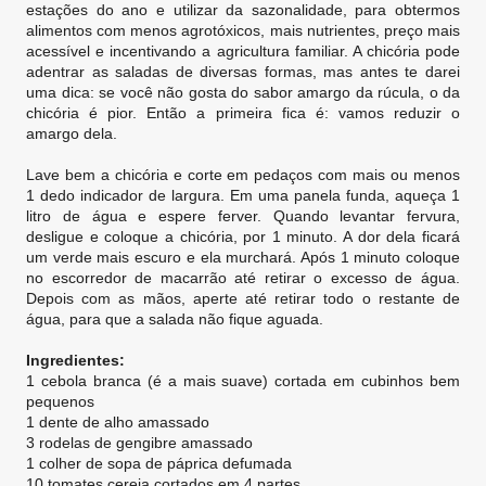
estações do ano e utilizar da sazonalidade, para obtermos
alimentos com menos agrotóxicos, mais nutrientes, preço mais
acessível e incentivando a agricultura familiar. A chicória pode
adentrar as saladas de diversas formas, mas antes te darei
uma dica: se você não gosta do sabor amargo da rúcula, o da
chicória é pior. Então a primeira fica é: vamos reduzir o
amargo dela.
Lave bem a chicória e corte em pedaços com mais ou menos
1 dedo indicador de largura. Em uma panela funda, aqueça 1
litro de água e espere ferver. Quando levantar fervura,
desligue e coloque a chicória, por 1 minuto. A dor dela ficará
um verde mais escuro e ela murchará. Após 1 minuto coloque
no escorredor de macarrão até retirar o excesso de água.
Depois com as mãos, aperte até retirar todo o restante de
água, para que a salada não fique aguada.
Ingredientes:
1 cebola branca (é a mais suave) cortada em cubinhos bem
pequenos
1 dente de alho amassado
3 rodelas de gengibre amassado
1 colher de sopa de páprica defumada
10 tomates cereja cortados em 4 partes.