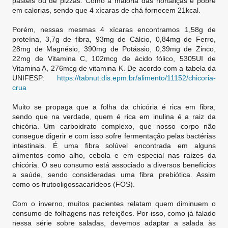
pasteis ou de pizzas. Como a maioria das hortaliças é pobre
em calorias, sendo que 4 xícaras de chá fornecem 21kcal.
Porém, nessas mesmas 4 xícaras encontramos 1,58g de
proteína, 3,7g de fibra, 93mg de Cálcio, 0,84mg de Ferro,
28mg de Magnésio, 390mg de Potássio, 0,39mg de Zinco,
22mg de Vitamina C, 102mcg de ácido fólico, 5305UI de
Vitamina A, 276mcg de vitamina K. De acordo com a tabela da
UNIFESP:
https://tabnut.dis.epm.br/alimento/11152/chicoria-
crua
Muito se propaga que a folha da chicória é rica em fibra,
sendo que na verdade, quem é rica em inulina é a raiz da
chicória. Um carboidrato complexo, que nosso corpo não
consegue digerir e com isso sofre fermentação pelas bactérias
intestinais. É uma fibra solúvel encontrada em alguns
alimentos como alho, cebola e em especial nas raízes da
chicória. O seu consumo está associado a diversos benefícios
a saúde, sendo consideradas uma fibra prebiótica. Assim
como os frutooligossacarídeos (FOS).
Com o inverno, muitos pacientes relatam quem diminuem o
consumo de folhagens nas refeições. Por isso, como já falado
nessa série sobre saladas, devemos adaptar a salada às