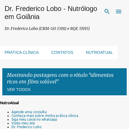
Dr. Frederico Lobo - Nutrólogo
Pular para o conteúdo principal
em Goiânia
Dr. Frederico Lobo (CRM-GO 13192 e RQE 11915)
PRÁTICA CLÍNICA
CONTATOS
NUTROATUAL
Mostrando postagens com o rótulo
alimentos
ricos em fibra solúvel
VER TODOS
NutroAtual
P
Agende uma consulta
o
Conheça mais sobre minha prática clínica
s
Siga meu canal no whatsapp
Visite meu site
t
Dr. Frederico Lobo