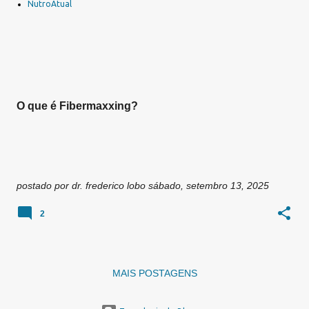
a
NutroAtual
g
e
n
s
O que é Fibermaxxing?
postado por
dr. frederico lobo
sábado, setembro 13, 2025
2
MAIS POSTAGENS