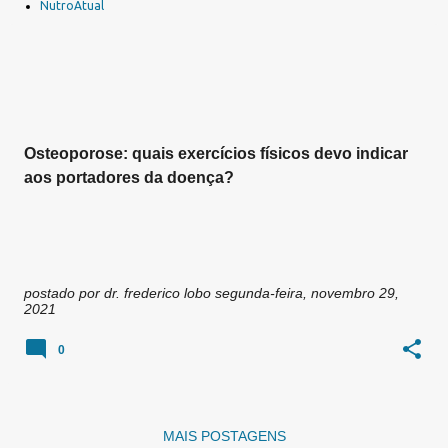
a
NutroAtual
g
e
n
s
Osteoporose: quais exercícios físicos devo indicar
aos portadores da doença?
postado por
dr. frederico lobo
segunda-feira, novembro 29,
2021
0
MAIS POSTAGENS