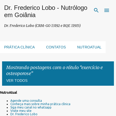
Dr. Frederico Lobo - Nutrólogo
Pular para o conteúdo principal
em Goiânia
Dr. Frederico Lobo (CRM-GO 13192 e RQE 11915)
PRÁTICA CLÍNICA
CONTATOS
NUTROATUAL
Mostrando postagens com o rótulo
exercício e
osteoporose
VER TODOS
NutroAtual
P
Agende uma consulta
o
Conheça mais sobre minha prática clínica
s
Siga meu canal no whatsapp
Visite meu site
t
Dr. Frederico Lobo