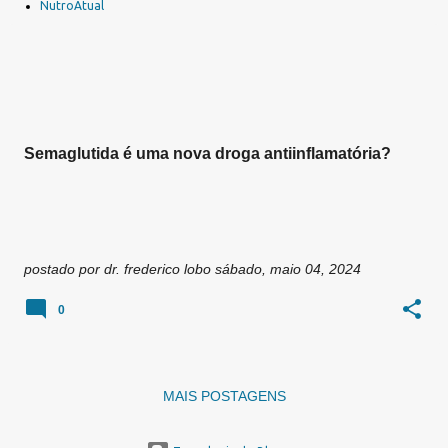
a
NutroAtual
g
e
n
s
Semaglutida é uma nova droga antiinflamatória?
postado por
dr. frederico lobo
sábado, maio 04, 2024
0
MAIS POSTAGENS