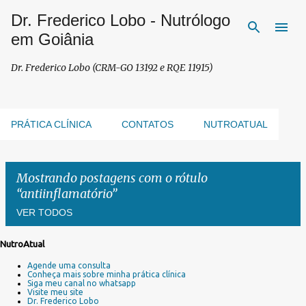
Dr. Frederico Lobo - Nutrólogo
Pular para o conteúdo principal
em Goiânia
Dr. Frederico Lobo (CRM-GO 13192 e RQE 11915)
PRÁTICA CLÍNICA
CONTATOS
NUTROATUAL
Mostrando postagens com o rótulo
antiinflamatório
VER TODOS
NutroAtual
P
Agende uma consulta
o
Conheça mais sobre minha prática clínica
s
Siga meu canal no whatsapp
Visite meu site
t
Dr. Frederico Lobo