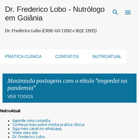
Dr. Frederico Lobo - Nutrólogo
Pular para o conteúdo principal
em Goiânia
Dr. Frederico Lobo (CRM-GO 13192 e RQE 11915)
PRÁTICA CLÍNICA
CONTATOS
NUTROATUAL
Mostrando postagens com o rótulo
engordei na
pandemia
VER TODOS
NutroAtual
P
Agende uma consulta
o
Conheça mais sobre minha prática clínica
s
Siga meu canal no whatsapp
Visite meu site
t
Dr. Frederico Lobo