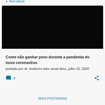
a
NutroAtual
g
e
n
s
Como não ganhar peso durante a pandemia do
novo coronavírus
postado por
dr. frederico lobo
sexta-feira, julho 10, 2020
0
MAIS POSTAGENS