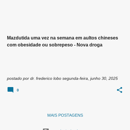
g
e
n
s
Mazdutida uma vez na semana em aultos chineses
com obesidade ou sobrepeso - Nova droga
postado por
dr. frederico lobo
segunda-feira, junho 30, 2025
0
MAIS POSTAGENS