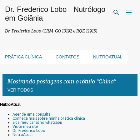
Dr. Frederico Lobo - Nutrólogo
Pular para o conteúdo principal
em Goiânia
Dr. Frederico Lobo (CRM-GO 13192 e RQE 11915)
PRÁTICA CLÍNICA
CONTATOS
NUTROATUAL
Mostrando postagens com o rótulo
China
VER TODOS
NutroAtual
P
Agende uma consulta
o
Conheça mais sobre minha prática clínica
s
Siga meu canal no whatsapp
Visite meu site
t
Dr. Frederico Lobo
a
NutroAtual