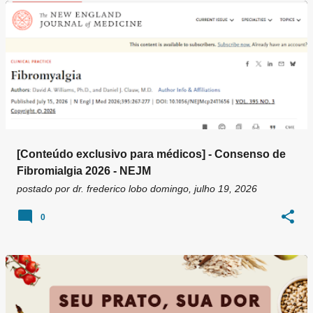
g
e
n
s
[Conteúdo exclusivo para médicos] - Consenso de
Fibromialgia 2026 - NEJM
postado por
dr. frederico lobo
domingo, julho 19, 2026
0