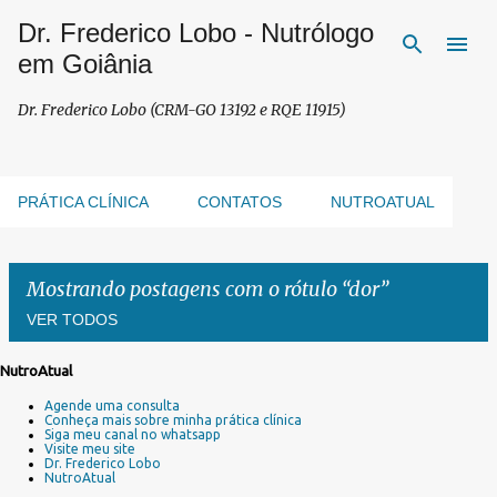
Dr. Frederico Lobo - Nutrólogo
Pular para o conteúdo principal
em Goiânia
Dr. Frederico Lobo (CRM-GO 13192 e RQE 11915)
PRÁTICA CLÍNICA
CONTATOS
NUTROATUAL
Mostrando postagens com o rótulo
dor
VER TODOS
NutroAtual
P
Agende uma consulta
o
Conheça mais sobre minha prática clínica
s
Siga meu canal no whatsapp
Visite meu site
t
Dr. Frederico Lobo
a
NutroAtual